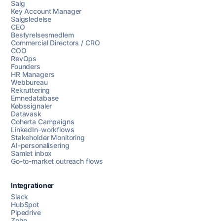
Salg
Key Account Manager
Salgsledelse
CEO
Bestyrelsesmedlem
Commercial Directors / CRO
COO
RevOps
Founders
HR Managers
Webbureau
Rekruttering
Emnedatabase
Købssignaler
Datavask
Coherta Campaigns
LinkedIn-workflows
Stakeholder Monitoring
AI-personalisering
Samlet inbox
Go-to-market outreach flows
Integrationer
Slack
HubSpot
Pipedrive
Zoho