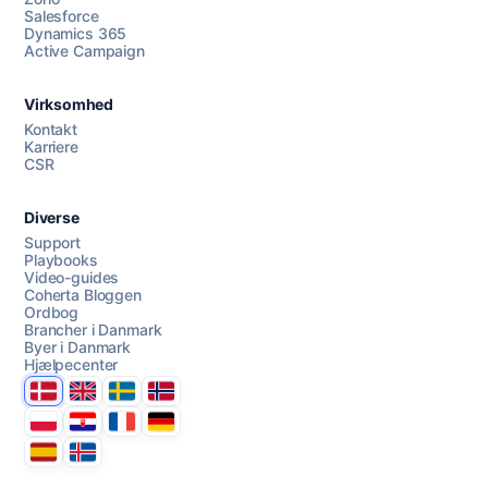
Salesforce
Dynamics 365
Chat med os
Active Campaign
Virksomhed
AI Campaign Assist
Chat with us
Kontakt
Karriere
CSR
Diverse
Support
Playbooks
Video-guides
Coherta Bloggen
Ordbog
Brancher i Danmark
Byer i Danmark
Hjælpecenter
Danmark
United Kingdom
Sverige
Norge
Polska
Hrvatska
France
Deutschland
Espana
Ísland