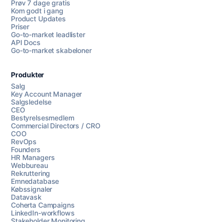
Prøv 7 dage gratis
Kom godt i gang
Product Updates
Priser
Go-to-market leadlister
API Docs
Go-to-market skabeloner
Produkter
Salg
Key Account Manager
Salgsledelse
CEO
Bestyrelsesmedlem
Commercial Directors / CRO
COO
RevOps
Founders
HR Managers
Webbureau
Rekruttering
Emnedatabase
Købssignaler
Datavask
Coherta Campaigns
LinkedIn-workflows
Stakeholder Monitoring