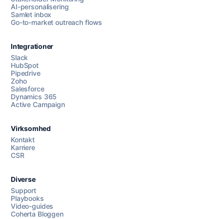
AI-personalisering
Samlet inbox
Go-to-market outreach flows
Integrationer
Slack
HubSpot
Pipedrive
Zoho
Salesforce
Dynamics 365
Chat med os
Active Campaign
Virksomhed
AI Campaign Assist
Kontakt
Karriere
CSR
Diverse
Support
Playbooks
Video-guides
Coherta Bloggen