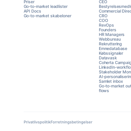
Priser
CEO
Go-to-market leadlister
Bestyrelsesmed
API Docs
Commercial Direc
Go-to-market skabeloner
CRO
COO
RevOps
Founders
HR Managers
Webbureau
Rekruttering
Emnedatabase
Købssignaler
Datavask
Coherta Campai
LinkedIn-workfl
Stakeholder Moni
AI-personaliseri
Samlet inbox
Go-to-market ou
flows
Privatlivspolitik
Forretningsbetingelser