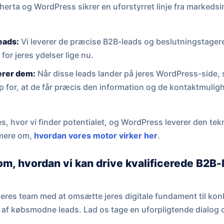
rta og WordPress sikrer en uforstyrret linje fra markedsin
leads:
Vi leverer de præcise B2B-leads og beslutningstagere
or jeres ydelser lige nu.
erer dem:
Når disse leads lander på jeres WordPress-side, 
or, at de får præcis den information og de kontaktmulighed
es, hvor vi finder potentialet, og WordPress leverer den tekn
 mere om,
hvordan vores motor virker her
.
om, hvordan vi kan drive kvalificerede B2B-l
pe jeres team med at omsætte jeres digitale fundament til ko
 af købsmodne leads. Lad os tage en uforpligtende dialog 