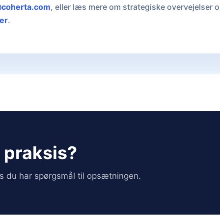
coherta.com
, eller læs mere om strategiske overvejelser o
er
.
i praksis?
vis du har spørgsmål til opsætningen.