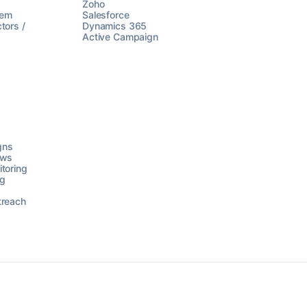
Zoho
lem
Salesforce
tors /
Dynamics 365
Active Campaign
gns
ows
toring
ng
treach