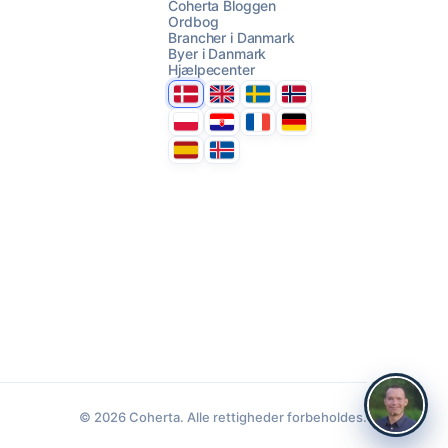
Coherta Bloggen
Ordbog
Brancher i Danmark
Byer i Danmark
Hjælpecenter
Danmark
United Kingdom
Sverige
Norge
Polska
Hrvatska
France
Deutschland
Espana
Ísland
© 2026 Coherta. Alle rettigheder forbeholdes.