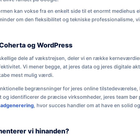
rmen kan vokse fra en enkelt side til et enormt mediehus el
minder om den fleksibilitet og tekniske professionalisme, v
 Coherta og WordPress
rskellige dele af vækstrejsen, deler vi en række kerneværdi
tivitet. Vi mener begge, at jeres data og jeres digitale ak
kabe mest mulig værdi.
nktionelle begrænsninger for jeres online tilstedeværelse,
t og identificerer de præcise virksomheder, jeres team bør p
eadgenerering
, hvor succes handler om at have en solid og
enterer vi hinanden?