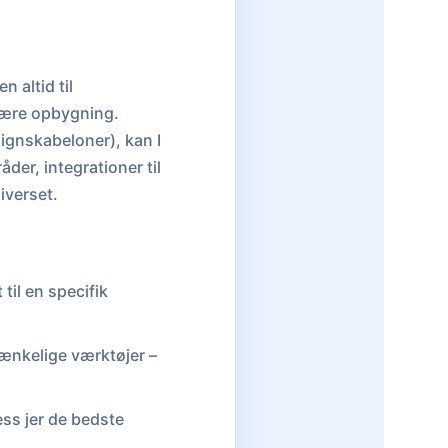
 altid til
lære opbygning.
ignskabeloner), kan I
er, integrationer til
iverset.
 til en specifik
tænkelige værktøjer –
ss jer de bedste