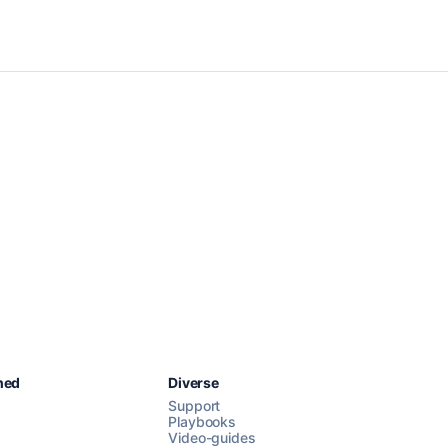
Chat med os
hed
Diverse
Support
Playbooks
Video-guides
AI Campaign Assist