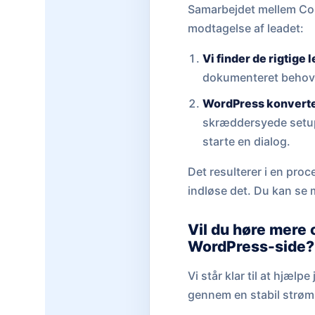
Samarbejdet mellem Cohe
modtagelse af leadet:
Vi finder de rigtige 
dokumenteret behov f
WordPress konvert
skræddersyede setup f
starte en dialog.
Det resulterer i en proc
indløse det. Du kan se
Vil du høre mere 
WordPress-side?
Vi står klar til at hjæl
gennem en stabil strøm