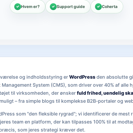
Hvem er?
Support guide
Coherta
deværelse og indholdsstyring er
WordPress
den absolutte gi
 Management System (CMS), som driver over 40% af alle 
ktøjet til virksomheden, der ønsker
fuld frihed, uendelig sk
r muligt – fra simple blogs til komplekse B2B-portaler og w
Press som "den fleksible rygrad"; vi identificerer de mest r
 jeres team en platform, der kan tilpasses 100% til at modt
præcis, som jeres strategi kræver det.