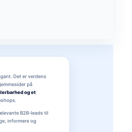
gant. Det er verdens
hjemmesider på
alerbarhed og et
ebshops.
elevante B2B-leads til
age, informere og