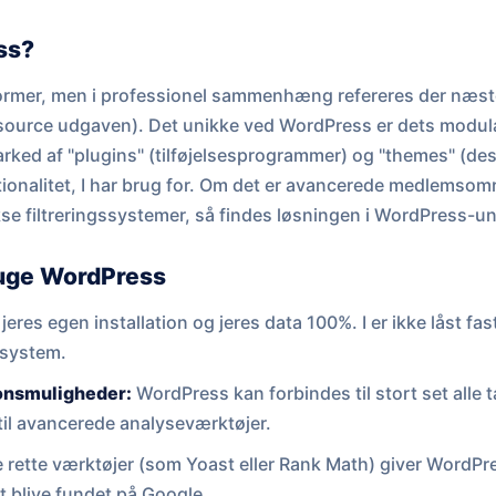
ss?
ormer, men i professionel sammenhæng refereres der næsten
ource udgaven). Det unikke ved WordPress er dets modu
ked af "plugins" (tilføjelsesprogrammer) og "themes" (des
onalitet, I har brug for. Om det er avancerede medlemsområd
se filtreringssystemer, så findes løsningen i WordPress-un
ruge WordPress
r jeres egen installation og jeres data 100%. I er ikke låst fast
 system.
ionsmuligheder:
WordPress kan forbindes til stort set alle 
 til avancerede analyseværktøjer.
rette værktøjer (som Yoast eller Rank Math) giver WordPre
t blive fundet på Google.