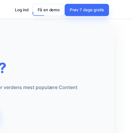
Log ind
Få en demo
Prøv 7 dage gratis
?
t er verdens mest populære Content