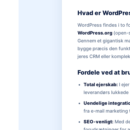
Hvad er WordPre
WordPress findes i to f
WordPress.org
(open-s
Gennem et gigantisk mar
bygge præcis den funkti
jeres CRM eller komplek
Fordele ved at b
Total ejerskab:
I eje
leverandørs lukkede
Uendelige integrat
fra e-mail marketing
SEO-venligt:
Med de 
forudsætninger for a