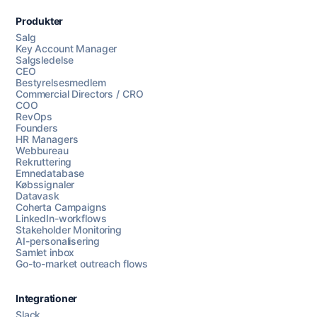
Produkter
Salg
Key Account Manager
Salgsledelse
CEO
Bestyrelsesmedlem
Commercial Directors / CRO
COO
RevOps
Founders
HR Managers
Webbureau
Rekruttering
Emnedatabase
Købssignaler
Datavask
Coherta Campaigns
LinkedIn-workflows
Stakeholder Monitoring
AI-personalisering
Samlet inbox
Go-to-market outreach flows
Integrationer
Slack