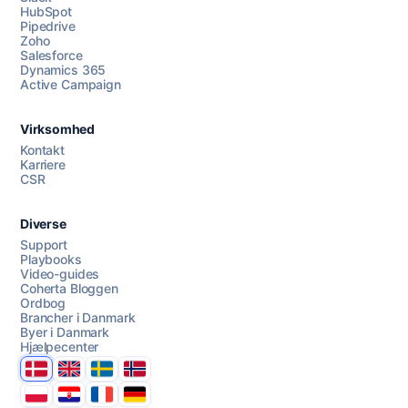
HubSpot
Pipedrive
Zoho
Salesforce
Dynamics 365
Chat med os
Active Campaign
Virksomhed
AI Campaign Assist
Kontakt
Karriere
CSR
Diverse
Support
Playbooks
Video-guides
Coherta Bloggen
Ordbog
Brancher i Danmark
Byer i Danmark
Hjælpecenter
Danmark
United Kingdom
Sverige
Norge
Polska
Hrvatska
France
Deutschland