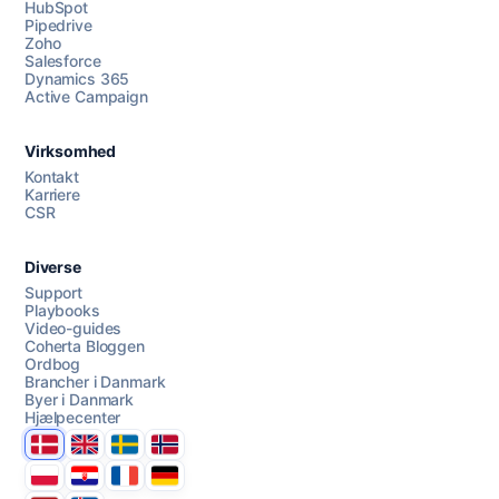
HubSpot
Pipedrive
Zoho
Salesforce
Dynamics 365
Chat med os
Active Campaign
Virksomhed
AI Campaign Assist
Kontakt
Karriere
CSR
Diverse
Support
Playbooks
Video-guides
Coherta Bloggen
Ordbog
Brancher i Danmark
Byer i Danmark
Hjælpecenter
Danmark
United Kingdom
Sverige
Norge
Polska
Hrvatska
France
Deutschland