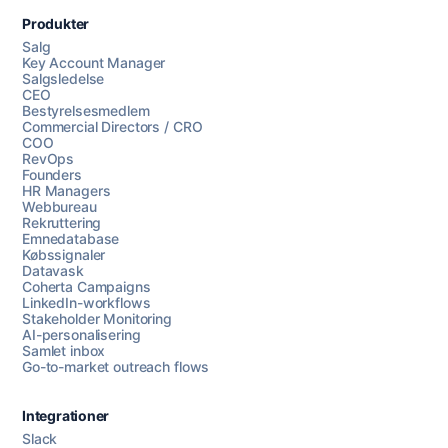
Produkter
Salg
Key Account Manager
Salgsledelse
CEO
Bestyrelsesmedlem
Commercial Directors / CRO
COO
RevOps
Founders
HR Managers
Webbureau
Rekruttering
Emnedatabase
Købssignaler
Datavask
Coherta Campaigns
LinkedIn-workflows
Stakeholder Monitoring
AI-personalisering
Samlet inbox
Go-to-market outreach flows
Integrationer
Slack