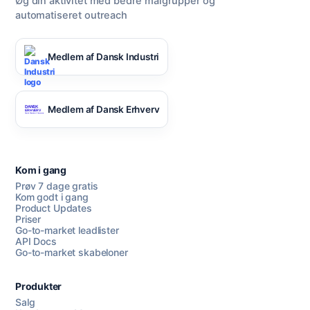
Øg din aktivitet med bedre målgrupper og
automatiseret outreach
Medlem af Dansk Industri
Medlem af Dansk Erhverv
Kom i gang
Prøv 7 dage gratis
Kom godt i gang
Product Updates
Priser
Go-to-market leadlister
API Docs
Go-to-market skabeloner
Produkter
Salg