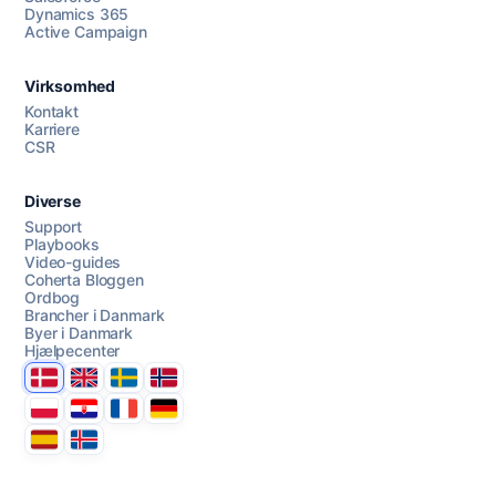
Dynamics 365
Chat med os
Active Campaign
Virksomhed
AI Campaign Assist
Kontakt
Karriere
CSR
Diverse
Support
Playbooks
Video-guides
Coherta Bloggen
Ordbog
Brancher i Danmark
Byer i Danmark
Hjælpecenter
Danmark
United Kingdom
Sverige
Norge
Polska
Hrvatska
France
Deutschland
Espana
Ísland