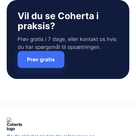
Vil du se Coherta i
praksis?
Prøv gratis i 7 dage, eller kontakt os hvis
du har spørgsmål til opsætningen.
Prøv gratis