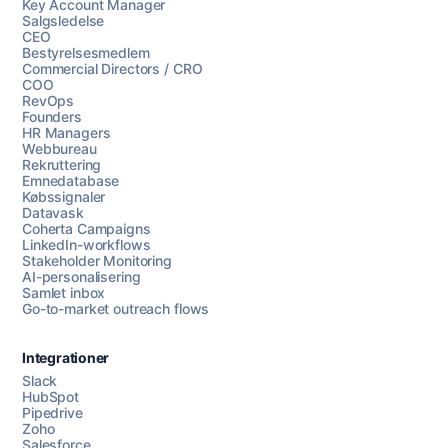
Key Account Manager
Salgsledelse
CEO
Bestyrelsesmedlem
Commercial Directors / CRO
COO
RevOps
Founders
HR Managers
Webbureau
Rekruttering
Emnedatabase
Købssignaler
Datavask
Coherta Campaigns
LinkedIn-workflows
Stakeholder Monitoring
AI-personalisering
Samlet inbox
Go-to-market outreach flows
Integrationer
Slack
HubSpot
Pipedrive
Zoho
Salesforce