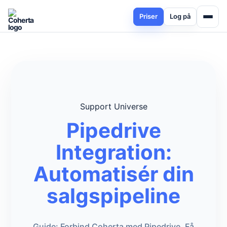
Priser
Log på
Support Universe
Pipedrive
Integration:
Automatisér din
salgspipeline
Guide: Forbind Coherta med Pipedrive. Få