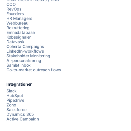
COO
RevOps
Founders
HR Managers
Webbureau
Rekruttering
Emnedatabase
Købssignaler
Datavask
Coherta Campaigns
LinkedIn-workflows
Stakeholder Monitoring
AI-personalisering
Samlet inbox
Go-to-market outreach flows
Integrationer
Slack
HubSpot
Pipedrive
Zoho
Salesforce
Dynamics 365
Chat med os
Active Campaign