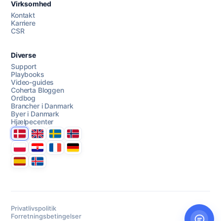
Virksomhed
AI Campaign Assist
Chat with us
Kontakt
Karriere
CSR
Diverse
Support
Playbooks
Video-guides
Coherta Bloggen
Ordbog
Brancher i Danmark
Byer i Danmark
Hjælpecenter
Danmark
United Kingdom
Sverige
Norge
Polska
Hrvatska
France
Deutschland
Espana
Ísland
Privatlivspolitik
Forretningsbetingelser