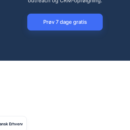
outreach og CRM-opfølgning.
Prøv 7 dage gratis
ansk Erhverv