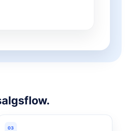
salgsflow.
03