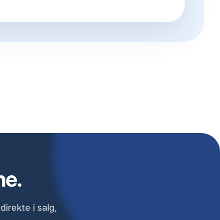
ne.
irekte i salg,