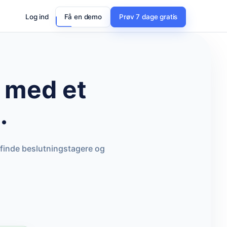
Log ind
Få en demo
Prøv 7 dage gratis
med et
.
 finde beslutningstagere og