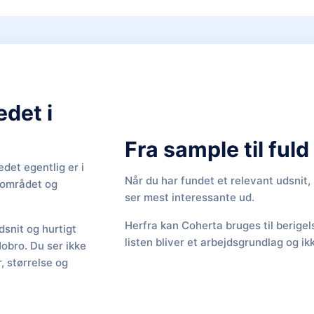
edet i
Fra sample til ful
det egentlig er i
Når du har fundet et relevant udsnit
f området og
ser mest interessante ud.
Herfra kan Coherta bruges til berige
snit og hurtigt
listen bliver et arbejdsgrundlag og ik
Hobro. Du ser ikke
 størrelse og