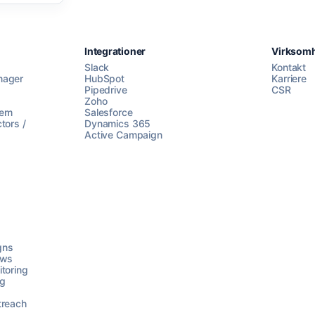
Integrationer
Virksom
Slack
Kontakt
nager
HubSpot
Karriere
Pipedrive
CSR
Zoho
lem
Salesforce
tors /
Dynamics 365
Active Campaign
gns
ows
toring
ng
treach