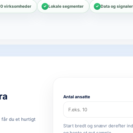
70 virksomheder
Lokale segmenter
Data og signale
ra
Antal ansatte
får du et hurtigt
Start bredt og snævr derefter ind.
og hente et nyt sample.