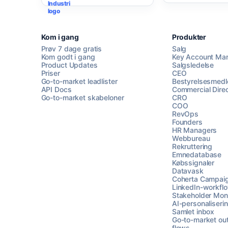
Kom i gang
Produkter
Prøv 7 dage gratis
Salg
Kom godt i gang
Key Account Ma
Product Updates
Salgsledelse
Priser
CEO
Go-to-market leadlister
Bestyrelsesmed
API Docs
Commercial Direc
Go-to-market skabeloner
CRO
COO
RevOps
Founders
HR Managers
Webbureau
Rekruttering
Emnedatabase
Købssignaler
Datavask
Coherta Campai
LinkedIn-workfl
Stakeholder Moni
AI-personaliseri
Samlet inbox
Go-to-market ou
flows