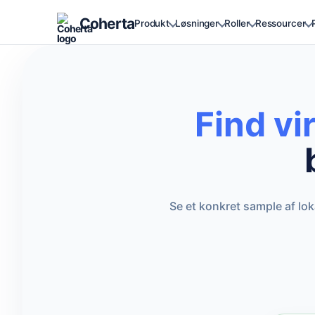
Coherta
Produkt
Løsninger
Roller
Ressourcer
Find v
Se et konkret sample af lo