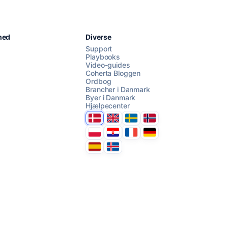
Chat med os
hed
Diverse
Support
Playbooks
Video-guides
AI Campaign Assist
Coherta Bloggen
Ordbog
Brancher i Danmark
Byer i Danmark
Hjælpecenter
Danmark
United Kingdom
Sverige
Norge
Polska
Hrvatska
France
Deutschland
Espana
Ísland