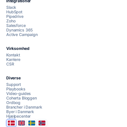
Integrationer
Slack
HubSpot
Pipedrive
Zoho
Salesforce
Dynamics 365
Chat med os
Active Campaign
Virksomhed
AI Campaign Assist
Chat with us
Kontakt
Karriere
CSR
Diverse
Support
Playbooks
Video-guides
Coherta Bloggen
Ordbog
Brancher i Danmark
Byer i Danmark
Hjælpecenter
Danmark
United Kingdom
Sverige
Norge