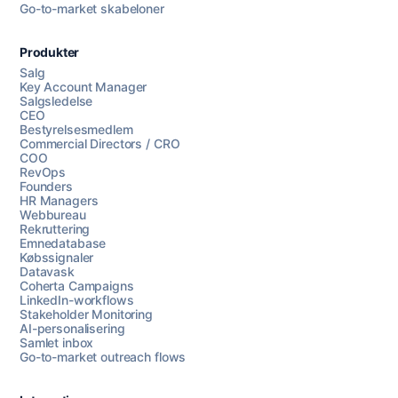
Go-to-market skabeloner
Produkter
Salg
Key Account Manager
Salgsledelse
CEO
Bestyrelsesmedlem
Commercial Directors / CRO
COO
RevOps
Founders
HR Managers
Webbureau
Rekruttering
Emnedatabase
Købssignaler
Datavask
Coherta Campaigns
LinkedIn-workflows
Stakeholder Monitoring
AI-personalisering
Samlet inbox
Go-to-market outreach flows