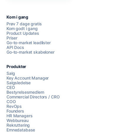
Kom i gang
Prøv 7 dage gratis
Kom godt i gang
Product Updates
Priser
Go-to-market leadlister
API Docs
Go-to-market skabeloner
Produkter
Salg
Key Account Manager
Salgsledelse
CEO
Bestyrelsesmedlem
Commercial Directors / CRO
COO
RevOps
Founders
HR Managers
Webbureau
Rekruttering
Emnedatabase