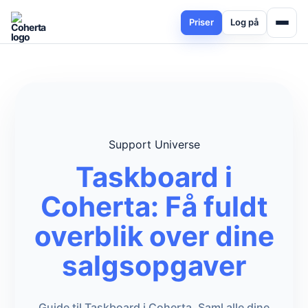
Priser
Log på
Support Universe
Taskboard i
Coherta: Få fuldt
overblik over dine
salgsopgaver
Guide til Taskboard i Coherta. Saml alle dine