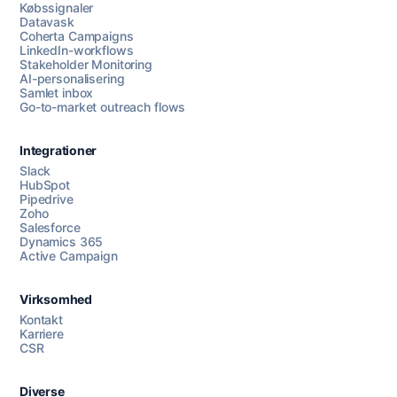
Købssignaler
Datavask
Coherta Campaigns
LinkedIn-workflows
Stakeholder Monitoring
AI-personalisering
Samlet inbox
Go-to-market outreach flows
Integrationer
Slack
HubSpot
Pipedrive
Zoho
Salesforce
Dynamics 365
Chat med os
Active Campaign
Virksomhed
AI Campaign Assist
Kontakt
Karriere
CSR
Diverse