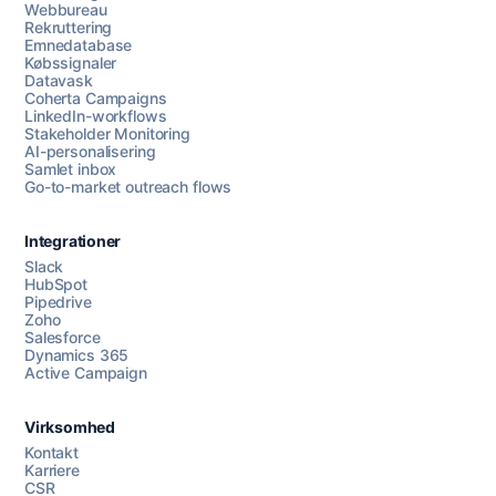
Webbureau
Rekruttering
Emnedatabase
Købssignaler
Datavask
Coherta Campaigns
LinkedIn-workflows
Stakeholder Monitoring
AI-personalisering
Samlet inbox
Go-to-market outreach flows
Integrationer
Slack
HubSpot
Pipedrive
Zoho
Salesforce
Dynamics 365
Chat med os
Active Campaign
Virksomhed
AI Campaign Assist
Kontakt
Karriere
CSR