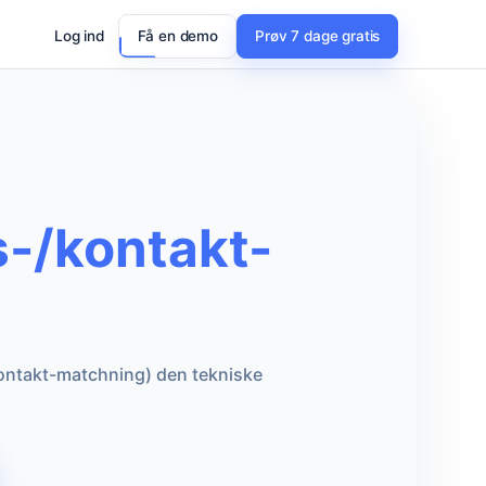
Log ind
Få en demo
Prøv 7 dage gratis
s-/kontakt-
kontakt-matchning) den tekniske