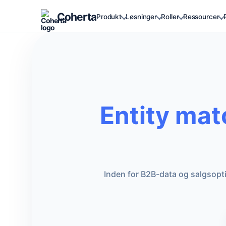
Coherta
Produkt
Løsninger
Roller
Ressourcer
Entity mat
Inden for B2B-data og salgsopt