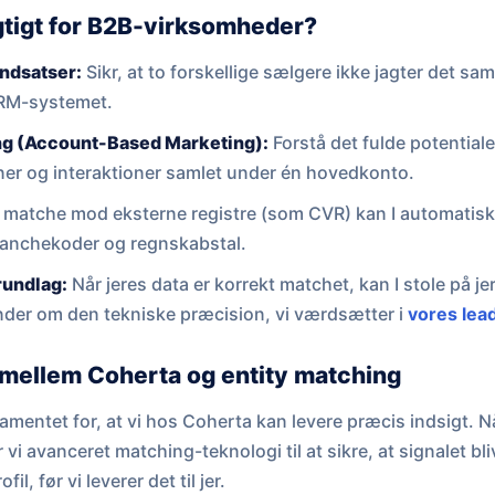
gtigt for B2B-virksomheder?
ndsatser:
Sikr, at to forskellige sælgere ikke jagter det s
CRM-systemet.
ng (Account-Based Marketing):
Forstå det fulde potential
ner og interaktioner samlet under én hovedkonto.
 matche mod eksterne registre (som CVR) kan I automatisk
ranchekoder og regnskabstal.
rundlag:
Når jeres data er korrekt matchet, kan I stole på je
inder om den tekniske præcision, vi værdsætter i
vores lea
llem Coherta og entity matching
amentet for, at vi hos Coherta kan levere præcis indsigt. 
vi avanceret matching-teknologi til at sikre, at signalet bliv
l, før vi leverer det til jer.