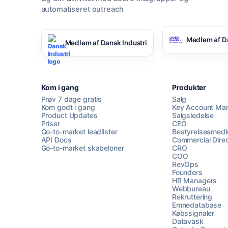
automatiseret outreach
Medlem af D
Medlem af Dansk Industri
Kom i gang
Produkter
Prøv 7 dage gratis
Salg
Kom godt i gang
Key Account Ma
Product Updates
Salgsledelse
Priser
CEO
Go-to-market leadlister
Bestyrelsesmed
API Docs
Commercial Direc
Go-to-market skabeloner
CRO
COO
RevOps
Founders
HR Managers
Webbureau
Rekruttering
Emnedatabase
Købssignaler
Datavask