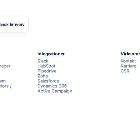
ansk Erhverv
Integrationer
Virksom
Slack
Kontakt
nager
HubSpot
Karriere
Pipedrive
CSR
Zoho
lem
Salesforce
tors /
Dynamics 365
Active Campaign