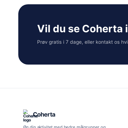
Vil du se Coherta 
Prøv gratis i 7 dage, eller kontakt os h
Coherta
Øg din aktivitet med bedre målgrupper og