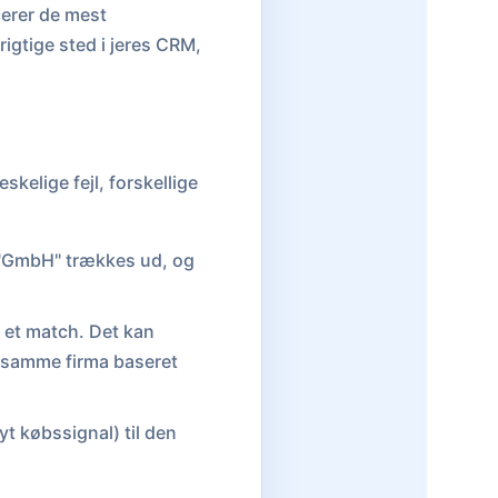
cerer de mest
rigtige sted i jeres CRM,
kelige fejl, forskellige
r "GmbH" trækkes ud, og
 et match. Det kan
t samme firma baseret
yt købssignal) til den