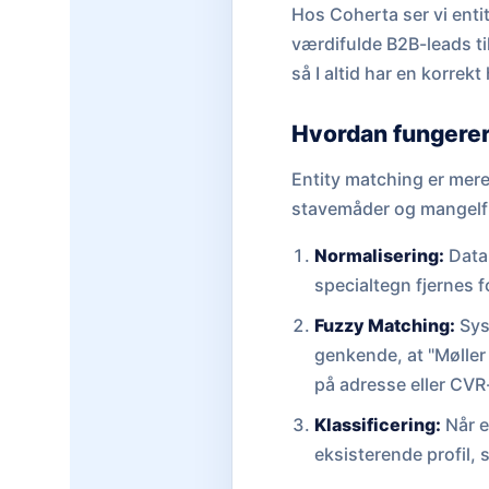
Hos Coherta ser vi entit
værdifulde B2B-leads til 
så I altid har en korrek
Hvordan fungerer
Entity matching er mere
stavemåder og mangelfu
Normalisering:
Data 
specialtegn fjernes 
Fuzzy Matching:
Sys
genkende, at "Mølle
på adresse eller CV
Klassificering:
Når e
eksisterende profil,