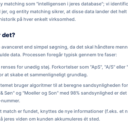
y matching som "intelligensen i jeres database"; vi identifi
jer, og entity matching sikrer, at disse data lander det helt 
t historik på hver enkelt virksomhed.
 det?
 avanceret end simpel søgning, da det skal håndtere mennes
lde data. Processen foregår typisk gennem tre faser:
renses for unødig støj. Forkortelser som "ApS", "A/S" elle
for at skabe et sammenligneligt grundlag.
temet bruger algoritmer til at beregne sandsynligheden for
r & Søn" og "Moeller og Son" med 98% sandsynlighed er de
R-nummer.
t match er fundet, knyttes de nye informationer (f.eks. et n
 så jeres viden om kunden akkumuleres ét sted.