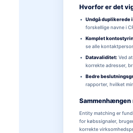
Hvorfor er det vi
Undgå duplikerede i
forskellige navne i 
Komplet kontostyri
se alle kontaktperso
Datavaliditet:
Ved at
korrekte adresser, b
Bedre beslutningsg
rapporter, hvilket m
Sammenhængen me
Entity matching er fund
for købssignaler, bruger 
korrekte virksomhedsprofi