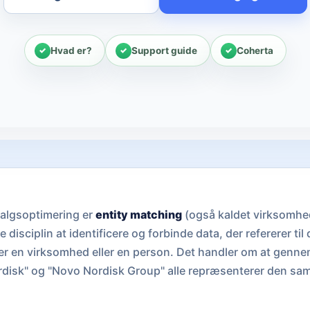
Hvad er?
Support guide
Coherta
salgsoptimering er
entity matching
(også kaldet virksomhe
disciplin at identificere og forbinde data, der refererer ti
er en virksomhed eller en person. Det handler om at genn
rdisk" og "Novo Nordisk Group" alle repræsenterer den sam