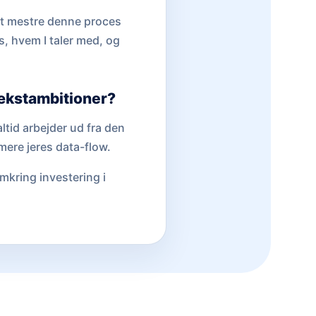
 at mestre denne proces
s, hvem I taler med, og
 vækstambitioner?
altid arbejder ud fra den
mere jeres data-flow.
mkring investering i