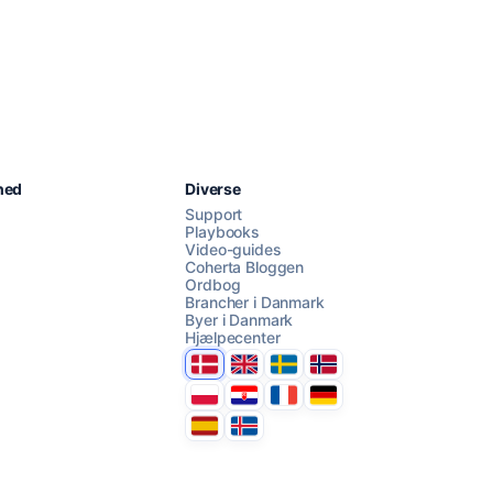
Chat med os
hed
Diverse
Support
Playbooks
Video-guides
AI Campaign Assist
Coherta Bloggen
Ordbog
Brancher i Danmark
Byer i Danmark
Hjælpecenter
Danmark
United Kingdom
Sverige
Norge
Polska
Hrvatska
France
Deutschland
Espana
Ísland