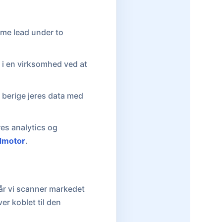
amme lead under to
e i en virksomhed ved at
 berige jeres data med
res analytics og
dmotor
.
Når vi scanner markedet
er koblet til den