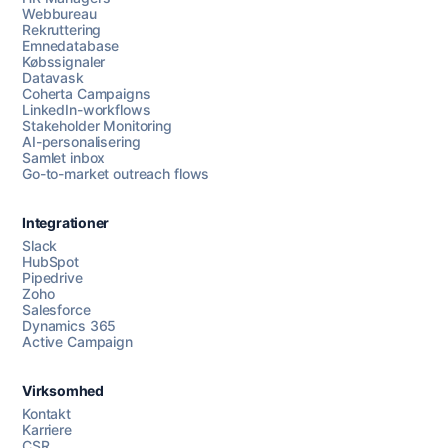
Webbureau
Rekruttering
Emnedatabase
Købssignaler
Datavask
Coherta Campaigns
LinkedIn-workflows
Stakeholder Monitoring
AI-personalisering
Samlet inbox
Go-to-market outreach flows
Integrationer
Slack
HubSpot
Pipedrive
Zoho
Salesforce
Dynamics 365
Chat med os
Active Campaign
Virksomhed
AI Campaign Assist
Chat with us
Kontakt
Karriere
CSR