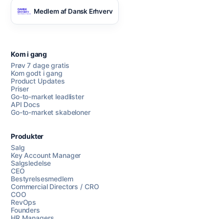
Medlem af Dansk Erhverv
Kom i gang
Prøv 7 dage gratis
Kom godt i gang
Product Updates
Priser
Go-to-market leadlister
API Docs
Go-to-market skabeloner
Produkter
Salg
Key Account Manager
Salgsledelse
CEO
Bestyrelsesmedlem
Commercial Directors / CRO
COO
RevOps
Founders
HR Managers