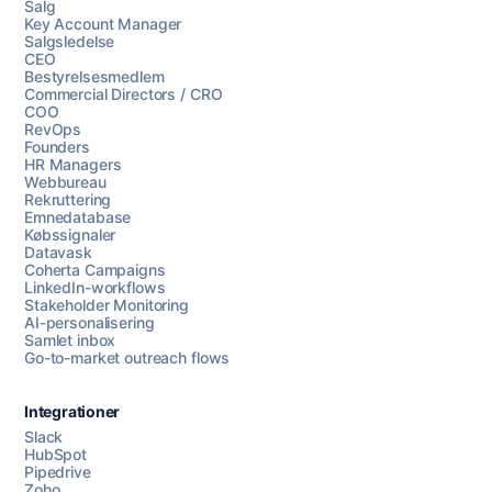
Salg
Key Account Manager
Salgsledelse
CEO
Bestyrelsesmedlem
Commercial Directors / CRO
COO
RevOps
Founders
HR Managers
Webbureau
Rekruttering
Emnedatabase
Købssignaler
Datavask
Coherta Campaigns
LinkedIn-workflows
Stakeholder Monitoring
AI-personalisering
Samlet inbox
Go-to-market outreach flows
Integrationer
Slack
HubSpot
Pipedrive
Zoho