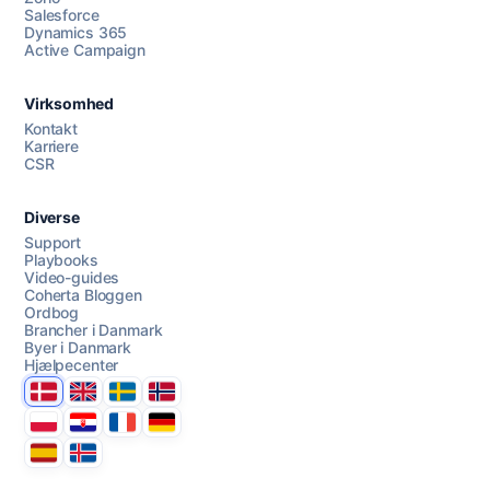
Salesforce
Dynamics 365
Chat med os
Active Campaign
Virksomhed
AI Campaign Assist
Kontakt
Karriere
CSR
Diverse
Support
Playbooks
Video-guides
Coherta Bloggen
Ordbog
Brancher i Danmark
Byer i Danmark
Hjælpecenter
Danmark
United Kingdom
Sverige
Norge
Polska
Hrvatska
France
Deutschland
Espana
Ísland