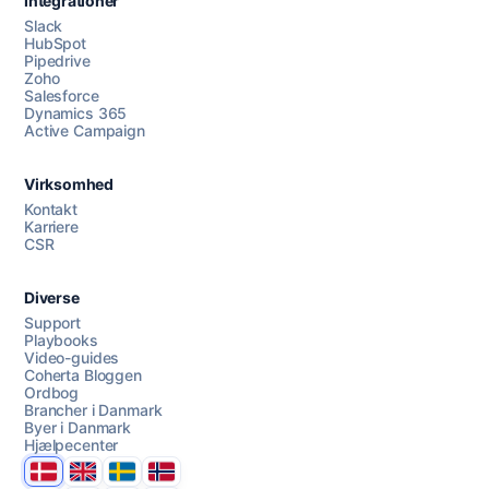
Integrationer
Slack
HubSpot
Pipedrive
Zoho
Salesforce
Dynamics 365
Chat med os
Active Campaign
Virksomhed
AI Campaign Assist
Kontakt
Karriere
CSR
Diverse
Support
Playbooks
Video-guides
Coherta Bloggen
Ordbog
Brancher i Danmark
Byer i Danmark
Hjælpecenter
Danmark
United Kingdom
Sverige
Norge