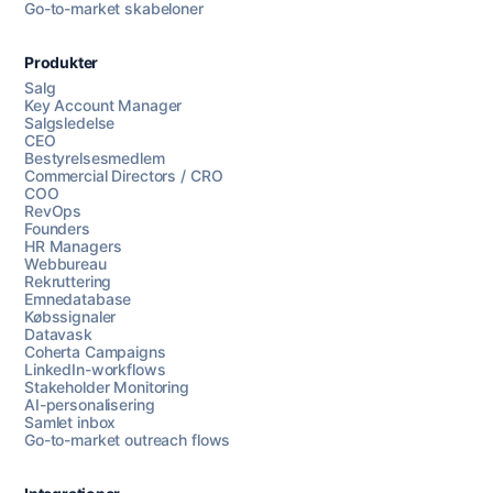
Go-to-market skabeloner
Produkter
Salg
Key Account Manager
Salgsledelse
CEO
Bestyrelsesmedlem
Commercial Directors / CRO
COO
RevOps
Founders
HR Managers
Webbureau
Rekruttering
Emnedatabase
Købssignaler
Datavask
Coherta Campaigns
LinkedIn-workflows
Stakeholder Monitoring
AI-personalisering
Samlet inbox
Go-to-market outreach flows