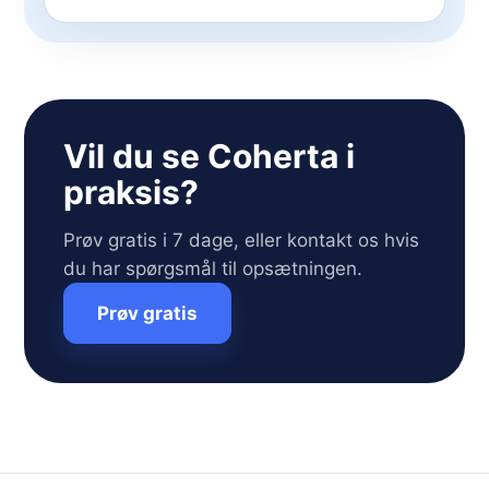
Vil du se Coherta i
praksis?
Prøv gratis i 7 dage, eller kontakt os hvis
du har spørgsmål til opsætningen.
Prøv gratis