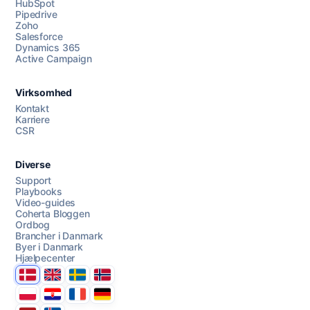
HubSpot
Pipedrive
Zoho
Salesforce
Dynamics 365
Chat med os
Active Campaign
Virksomhed
AI Campaign Assist
Kontakt
Karriere
CSR
Diverse
Support
Playbooks
Video-guides
Coherta Bloggen
Ordbog
Brancher i Danmark
Byer i Danmark
Hjælpecenter
Danmark
United Kingdom
Sverige
Norge
Polska
Hrvatska
France
Deutschland