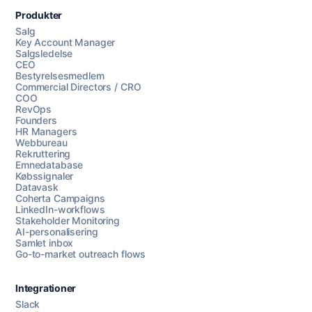
Produkter
Salg
Key Account Manager
Salgsledelse
CEO
Bestyrelsesmedlem
Commercial Directors / CRO
COO
RevOps
Founders
HR Managers
Webbureau
Rekruttering
Emnedatabase
Købssignaler
Datavask
Coherta Campaigns
LinkedIn-workflows
Stakeholder Monitoring
AI-personalisering
Samlet inbox
Go-to-market outreach flows
Integrationer
Slack