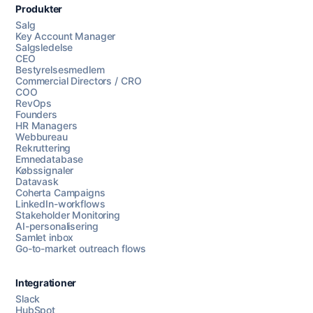
Produkter
Salg
Key Account Manager
Salgsledelse
CEO
Bestyrelsesmedlem
Commercial Directors / CRO
COO
RevOps
Founders
HR Managers
Webbureau
Rekruttering
Emnedatabase
Købssignaler
Datavask
Coherta Campaigns
LinkedIn-workflows
Stakeholder Monitoring
AI-personalisering
Samlet inbox
Go-to-market outreach flows
Integrationer
Slack
HubSpot