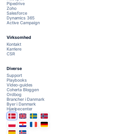
Pipedrive
Zoho
Salesforce
Dynamics 365
Chat med os
Active Campaign
Virksomhed
AI Campaign Assist
Chat with us
Kontakt
Karriere
CSR
Diverse
Support
Playbooks
Video-guides
Coherta Bloggen
Ordbog
Brancher i Danmark
Byer i Danmark
Hjælpecenter
Danmark
United Kingdom
Sverige
Norge
Polska
Hrvatska
France
Deutschland