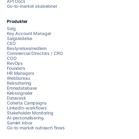
API Docs
Go-to-market skabeloner
Produkter
Salg
Key Account Manager
Salgsledelse
CEO
Bestyrelsesmedlem
Commercial Directors / CRO
COO
RevOps
Founders
HR Managers
Webbureau
Rekruttering
Emnedatabase
Købssignaler
Datavask
Coherta Campaigns
LinkedIn-workflows
Stakeholder Monitoring
AI-personalisering
Samlet inbox
Go-to-market outreach flows