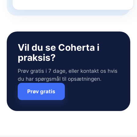
Vil du se Coherta i
praksis?
Prøv gratis i 7 dage, eller kontakt os hvis
du har spørgsmål til opsætningen.
Prøv gratis