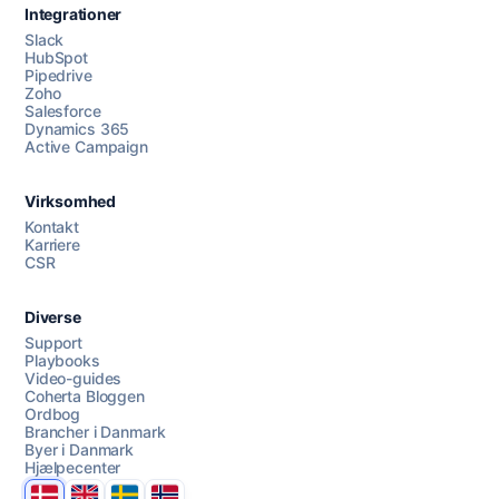
Integrationer
Slack
HubSpot
Pipedrive
Zoho
Salesforce
Dynamics 365
Chat med os
Active Campaign
Virksomhed
AI Campaign Assist
Chat with us
Kontakt
Karriere
CSR
Diverse
Support
Playbooks
Video-guides
Coherta Bloggen
Ordbog
Brancher i Danmark
Byer i Danmark
Hjælpecenter