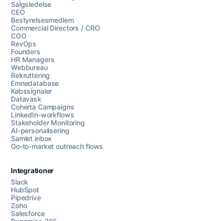
Salgsledelse
CEO
Bestyrelsesmedlem
Commercial Directors / CRO
COO
RevOps
Founders
HR Managers
Webbureau
Rekruttering
Emnedatabase
Købssignaler
Datavask
Coherta Campaigns
LinkedIn-workflows
Stakeholder Monitoring
AI-personalisering
Samlet inbox
Go-to-market outreach flows
Integrationer
Slack
HubSpot
Pipedrive
Zoho
Salesforce