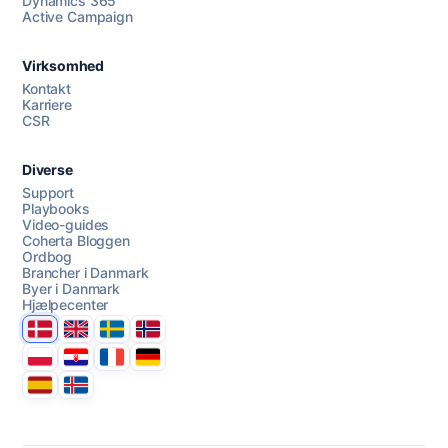
Dynamics 365
Chat med os
Active Campaign
Virksomhed
AI Campaign Assist
Chat with us
Kontakt
Karriere
CSR
Diverse
Support
Playbooks
Video-guides
Coherta Bloggen
Ordbog
Brancher i Danmark
Byer i Danmark
Hjælpecenter
Danmark
United Kingdom
Sverige
Norge
Polska
Hrvatska
France
Deutschland
Espana
Ísland