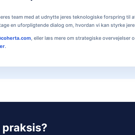
pe jeres team med at udnytte jeres teknologiske forspring til
 tage en uforpligtende dialog om, hvordan vi kan styrke je
coherta.com
, eller læs mere om strategiske overvejelser o
er
.
i praksis?