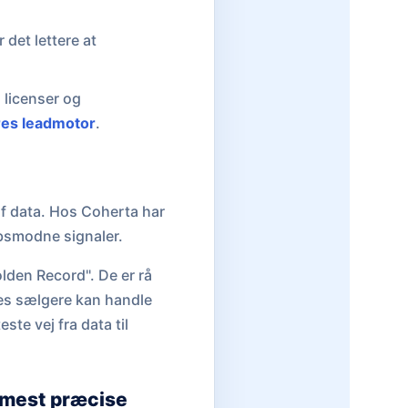
 det lettere at
 licenser og
res leadmotor
.
f data. Hos Coherta har
øbsmodne signaler.
Golden Record". De er rå
eres sælgere kan handle
este vej fra data til
e mest præcise