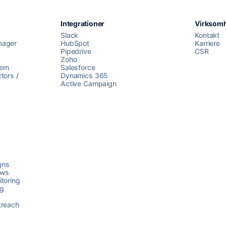
Integrationer
Virksom
Slack
Kontakt
nager
HubSpot
Karriere
Pipedrive
CSR
Zoho
lem
Salesforce
tors /
Dynamics 365
Active Campaign
gns
ows
toring
ng
treach