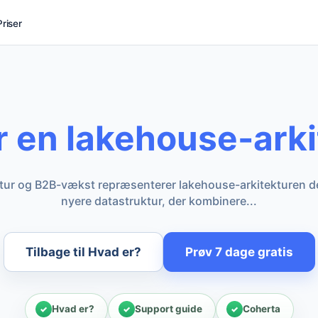
Priser
r en lakehouse-arki
tur og B2B-vækst repræsenterer lakehouse-arkitekturen det
nyere datastruktur, der kombinere...
Tilbage til Hvad er?
Prøv 7 dage gratis
Hvad er?
Support guide
Coherta