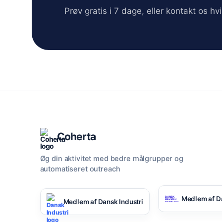
Prøv gratis i 7 dage, eller kontakt os h
Coherta
Øg din aktivitet med bedre målgrupper og
automatiseret outreach
Medlem af D
Medlem af Dansk Industri