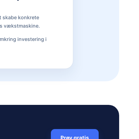
 at skabe konkrete
res vækstmaskine.
mkring investering i
Prøv gratis