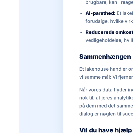
brugbare, kan I rea
AI-parathed:
Et lake
forudsige, hvilke vi
Reducerede omkost
vedligeholdelse, hvil
Sammenhængen me
Et lakehouse handler om
vi samme mål: Vi fjerne
Når vores data flyder ind
nok til, at jeres analyt
på dem med det samme. 
dialog er nøglen til suc
Vil du have hjælp