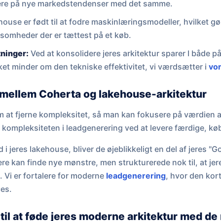
gere på nye markedstendenser med det samme.
house er født til at fodre maskinlæringsmodeller, hvilket gør
rksomheder der er tættest på et køb.
ninger:
Ved at konsolidere jeres arkitektur sparer I både på
ket minder om den tekniske effektivitet, vi værdsætter i
vo
llem Coherta og lakehouse-arkitektur
 at fjerne kompleksitet, så man kan fokusere på værdien a
r kompleksiteten i leadgenerering ved at levere færdige, k
 i jeres lakehouse, bliver de øjeblikkeligt en del af jeres "
ikere kan finde nye mønstre, men strukturerede nok til, at j
Vi er fortalere for moderne
leadgenerering
, hvor den kort
ces.
 til at føde jeres moderne arkitektur med d