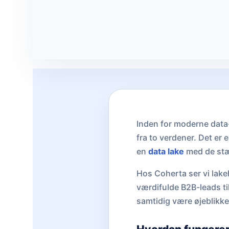
Inden for moderne data
fra to verdener. Det er 
en
data lake
med de stær
Hos Coherta ser vi lake
værdifulde B2B-leads til
samtidig være øjeblikkeli