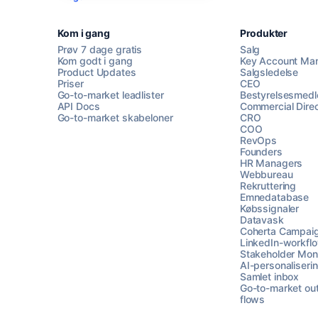
Kom i gang
Produkter
Prøv 7 dage gratis
Salg
Kom godt i gang
Key Account Ma
Product Updates
Salgsledelse
Priser
CEO
Go-to-market leadlister
Bestyrelsesmed
API Docs
Commercial Direc
Go-to-market skabeloner
CRO
COO
RevOps
Founders
HR Managers
Webbureau
Rekruttering
Emnedatabase
Købssignaler
Datavask
Coherta Campai
LinkedIn-workfl
Stakeholder Moni
AI-personaliseri
Samlet inbox
Go-to-market ou
flows