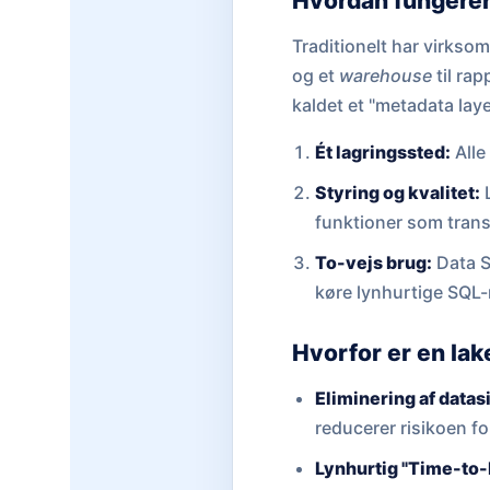
Hvordan fungerer
Traditionelt har virkso
og et
warehouse
til rap
kaldet et "metadata laye
Ét lagringssted:
Alle
Styring og kvalitet:
L
funktioner som tran
To-vejs brug:
Data S
køre lynhurtige SQL
Hvorfor er en la
Eliminering af datas
reducerer risikoen fo
Lynhurtig "Time-to-