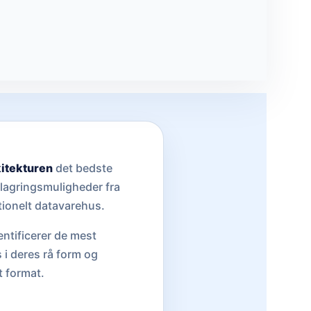
itekturen
det bedste
e lagringsmuligheder fra
tionelt datavarehus.
ntificerer de mest
 i deres rå form og
t format.