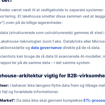
 det?
mheder været nødt til at vedligeholde to separate systemer:
portering. Et lakehouse smelter disse sammen ved at lægge e
r") oven på de billige lagerenheder:
 data (strukturerede som ustrukturerede) gemmes ét sted i
akehouse-teknologien (som f.eks. Databricks eller Microsoft
saktionsstøtte og
data governance
direkte på de rå data.
cientists kan bruge de rå data til avancerede AI-modeller,
-rapporter på de samme data – i det samme system.
kehouse-arkitektur vigtig for B2B-virksomh
iloer:
I behøver ikke længere flytte data frem og tilbage me
r fejl og forældede informationer.
Market":
Da data ikke skal gennem komplekse
ETL-proces