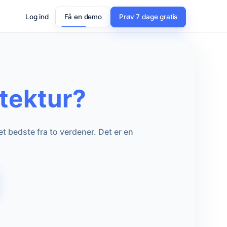
Log ind
Få en demo
Prøv 7 dage gratis
tektur?
 bedste fra to verdener. Det er en