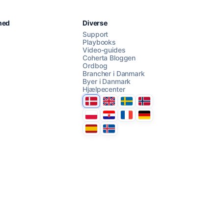
Chat med os
hed
Diverse
Support
Playbooks
Video-guides
AI Campaign Assist
Chat with us
Coherta Bloggen
Ordbog
Brancher i Danmark
Byer i Danmark
Hjælpecenter
Danmark
United Kingdom
Sverige
Norge
Polska
Hrvatska
France
Deutschland
Espana
Ísland