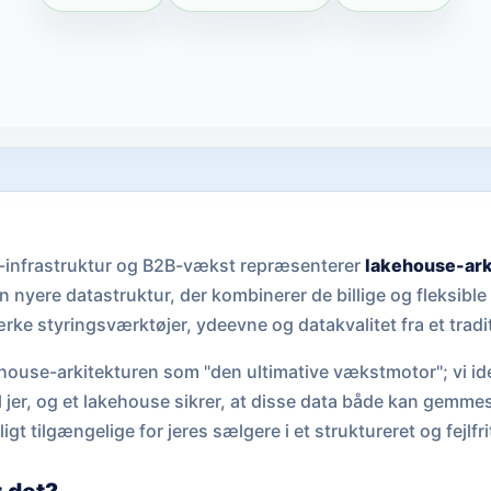
-infrastruktur og B2B-vækst repræsenterer
lakehouse-ark
en nyere datastruktur, der kombinerer de billige og fleksibl
ke styringsværktøjer, ydeevne og datakvalitet fra et tradi
house-arkitekturen som "den ultimative vækstmotor"; vi ide
 jer, og et lakehouse sikrer, at disse data både kan gemmes
gt tilgængelige for jeres sælgere i et struktureret og fejlfri