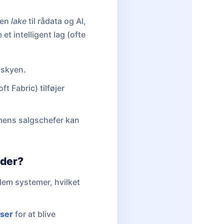
 en
lake
til rådata og AI,
t intelligent lag (ofte
 skyen.
 Fabric) tilføjer
 mens salgschefer kan
eder?
llem systemer, hvilket
ser
for at blive