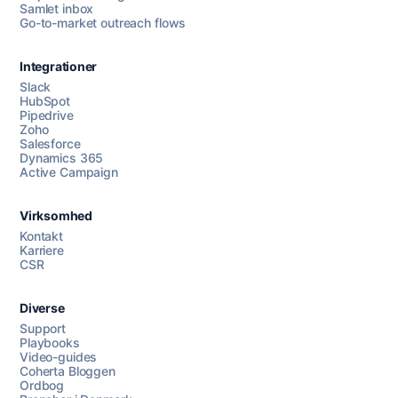
Samlet inbox
Go-to-market outreach flows
Integrationer
Slack
HubSpot
Pipedrive
Zoho
Salesforce
Dynamics 365
Chat med os
Active Campaign
Virksomhed
AI Campaign Assist
Chat with us
Kontakt
Karriere
CSR
Diverse
Support
Playbooks
Video-guides
Coherta Bloggen
Ordbog