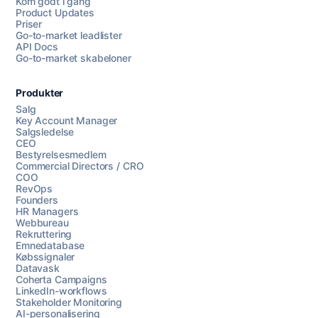
Kom godt i gang
Product Updates
Priser
Go-to-market leadlister
API Docs
Go-to-market skabeloner
Produkter
Salg
Key Account Manager
Salgsledelse
CEO
Bestyrelsesmedlem
Commercial Directors / CRO
COO
RevOps
Founders
HR Managers
Webbureau
Rekruttering
Emnedatabase
Købssignaler
Datavask
Coherta Campaigns
LinkedIn-workflows
Stakeholder Monitoring
AI-personalisering