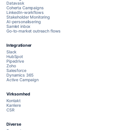
Datavask
Coherta Campaigns
LinkedIn-workflows
Stakeholder Monitoring
AI-personalisering
Samlet inbox
Go-to-market outreach flows
Integrationer
Slack
HubSpot
Pipedrive
Zoho
Salesforce
Dynamics 365
Chat med os
Active Campaign
Virksomhed
AI Campaign Assist
Chat with us
Kontakt
Karriere
CSR
Diverse