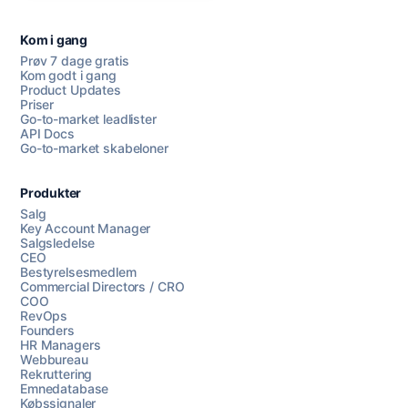
Kom i gang
Prøv 7 dage gratis
Kom godt i gang
Product Updates
Priser
Go-to-market leadlister
API Docs
Go-to-market skabeloner
Produkter
Salg
Key Account Manager
Salgsledelse
CEO
Bestyrelsesmedlem
Commercial Directors / CRO
COO
RevOps
Founders
HR Managers
Webbureau
Rekruttering
Emnedatabase
Købssignaler