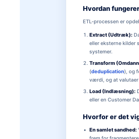
Hvordan fungerer
ETL-processen er opdelt 
Extract (Udtræk):
Da
eller eksterne kilder
systemer.
Transform (Omdann
(
deduplication
), og 
værdi, og at valutae
Load (Indlæsning):
D
eller en Customer Da
Hvorfor er det vi
En samlet sandhed:
frem for fragmentere