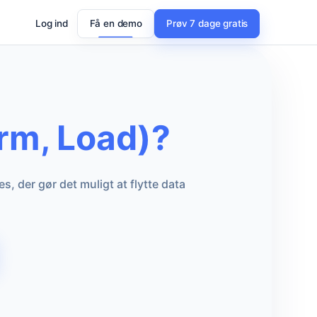
Log ind
Få en demo
Prøv 7 dage gratis
orm, Load)?
 der gør det muligt at flytte data