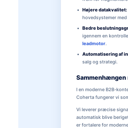
Højere datakvalitet:
hovedsystemer med f
Bedre beslutningsg
igennem en kontrolle
leadmotor
.
Automatisering af in
salg og strategi.
Sammenhængen m
I en moderne B2B-konte
Coherta fungerer vi som 
Vi leverer præcise sig
automatisk blive berige
er fortalere for modern