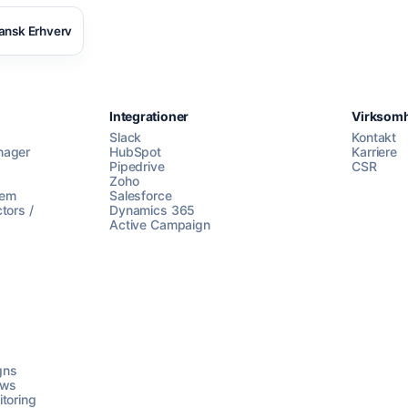
ansk Erhverv
Integrationer
Virksom
Slack
Kontakt
nager
HubSpot
Karriere
Pipedrive
CSR
Zoho
lem
Salesforce
tors /
Dynamics 365
Active Campaign
gns
ows
toring