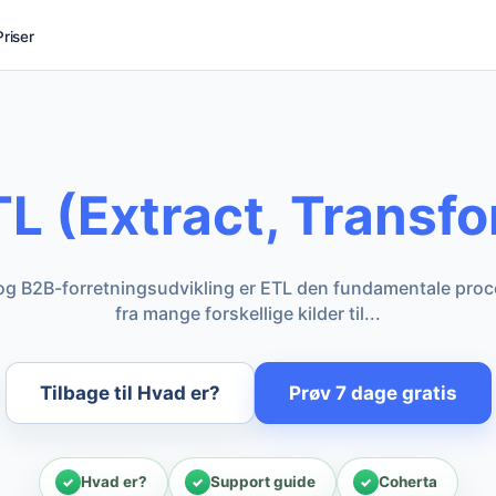
Priser
L (Extract, Transf
og B2B-forretningsudvikling er ETL den fundamentale proces,
fra mange forskellige kilder til...
Tilbage til Hvad er?
Prøv 7 dage gratis
Hvad er?
Support guide
Coherta