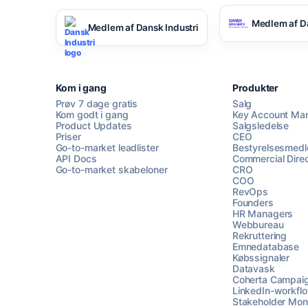
Medlem af D
Medlem af Dansk Industri
Kom i gang
Produkter
Prøv 7 dage gratis
Salg
Kom godt i gang
Key Account Ma
Product Updates
Salgsledelse
Priser
CEO
Go-to-market leadlister
Bestyrelsesmed
API Docs
Commercial Direc
Go-to-market skabeloner
CRO
COO
RevOps
Founders
HR Managers
Webbureau
Rekruttering
Emnedatabase
Købssignaler
Datavask
Coherta Campai
LinkedIn-workfl
Stakeholder Moni