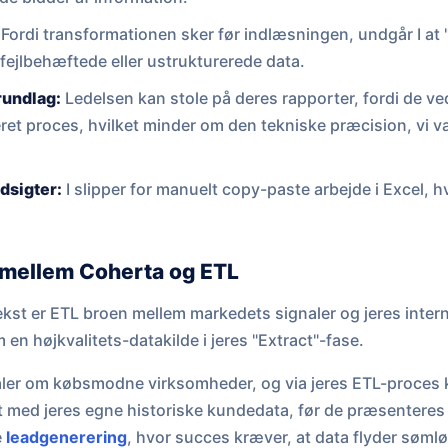
Fordi transformationen sker før indlæsningen, undgår I at 
ejlbehæftede eller ustrukturerede data.
rundlag:
Ledelsen kan stole på deres rapporter, fordi de ved
ret proces, hvilket minder om den tekniske præcision, vi 
dsigter:
I slipper for manuelt copy-paste arbejde i Excel, hvil
ellem Coherta og ETL
kst er ETL broen mellem markedets signaler og jeres inter
en højkvalitets-datakilde i jeres "Extract"-fase.
naler om købsmodne virksomheder, og via jeres ETL-proces 
t med jeres egne historiske kundedata, før de præsenteres 
e
leadgenerering
, hvor succes kræver, at data flyder sømlø