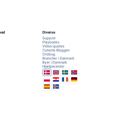
Chat med os
hed
Diverse
Support
Playbooks
Video-guides
AI Campaign Assist
Chat with us
Coherta Bloggen
Ordbog
Brancher i Danmark
Byer i Danmark
Hjælpecenter
Danmark
United Kingdom
Sverige
Norge
Polska
Hrvatska
France
Deutschland
Espana
Ísland