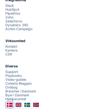
Slack
HubSpot
Pipedrive
Zoho
Salesforce
Dynamics 365
Chat med os
Active Campaign
Virksomhed
AI Campaign Assist
Kontakt
Karriere
CSR
Diverse
Support
Playbooks
Video-guides
Coherta Bloggen
Ordbog
Brancher i Danmark
Byer i Danmark
Hjælpecenter
Danmark
United Kingdom
Sverige
Norge