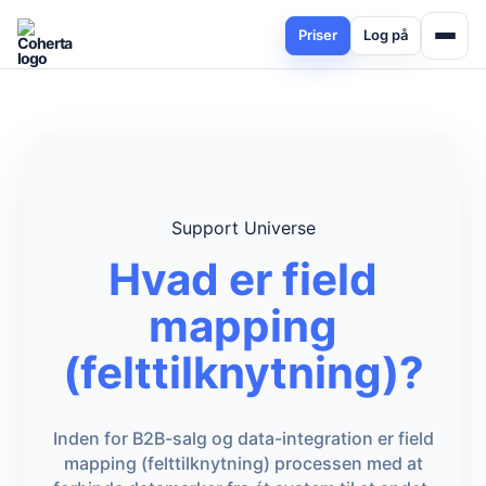
Priser
Log på
Support Universe
Hvad er field
mapping
(felttilknytning)?
Inden for B2B-salg og data-integration er field
mapping (felttilknytning) processen med at