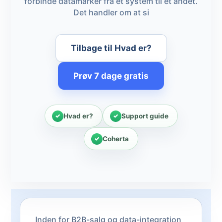
forbinde datamarker fra ét system til et andet.
Det handler om at si
Tilbage til Hvad er?
Prøv 7 dage gratis
Hvad er?
Support guide
Coherta
Inden for B2B-salg og data-integration