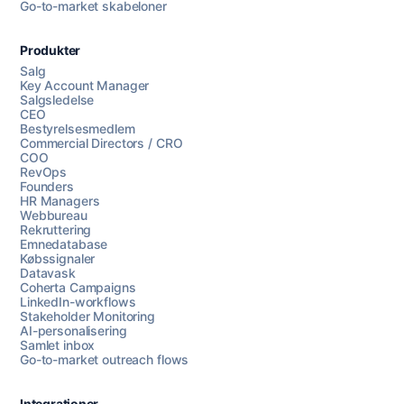
Go-to-market skabeloner
Produkter
Salg
Key Account Manager
Salgsledelse
CEO
Bestyrelsesmedlem
Commercial Directors / CRO
COO
RevOps
Founders
HR Managers
Webbureau
Rekruttering
Emnedatabase
Købssignaler
Datavask
Coherta Campaigns
LinkedIn-workflows
Stakeholder Monitoring
AI-personalisering
Samlet inbox
Go-to-market outreach flows
Integrationer