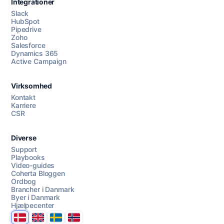
Integrationer
Slack
HubSpot
Pipedrive
Zoho
Salesforce
Dynamics 365
Chat med os
Active Campaign
Virksomhed
AI Campaign Assist
Kontakt
Karriere
CSR
Diverse
Support
Playbooks
Video-guides
Coherta Bloggen
Ordbog
Brancher i Danmark
Byer i Danmark
Hjælpecenter
Danmark
United Kingdom
Sverige
Norge