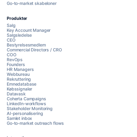
Go-to-market skabeloner
Produkter
Salg
Key Account Manager
Salgsledelse
CEO
Bestyrelsesmedlem
Commercial Directors / CRO
COO
RevOps
Founders
HR Managers
Webbureau
Rekruttering
Emnedatabase
Købssignaler
Datavask
Coherta Campaigns
LinkedIn-workflows
Stakeholder Monitoring
AI-personalisering
Samlet inbox
Go-to-market outreach flows