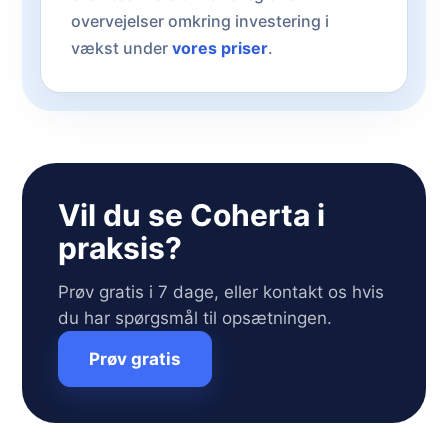
overvejelser omkring investering i
vækst under
vores priser
.
Vil du se Coherta i
praksis?
Prøv gratis i 7 dage, eller kontakt os hvis
du har spørgsmål til opsætningen.
Prøv gratis