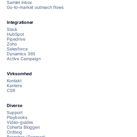
Samlet inbox
Go-to-market outreach flows
Integrationer
Slack
HubSpot
Pipedrive
Zoho
Salesforce
Dynamics 365
Chat med os
Active Campaign
Virksomhed
AI Campaign Assist
Chat with us
Kontakt
Karriere
CSR
Diverse
Support
Playbooks
Video-guides
Coherta Bloggen
Ordbog
Brancher i Danmark