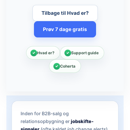
Tilbage til Hvad er?
Prøv 7 dage gratis
Hvad er?
Support guide
Coherta
Inden for B2B-salg og
relationsopbygning er
jobskifte-
signaler
(ofte kaldet
job change alerts
)