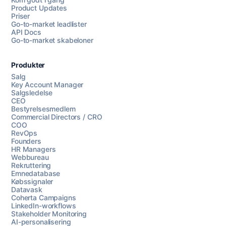
Product Updates
Priser
Go-to-market leadlister
API Docs
Go-to-market skabeloner
Produkter
Salg
Key Account Manager
Salgsledelse
CEO
Bestyrelsesmedlem
Commercial Directors / CRO
COO
RevOps
Founders
HR Managers
Webbureau
Rekruttering
Emnedatabase
Købssignaler
Datavask
Coherta Campaigns
LinkedIn-workflows
Stakeholder Monitoring
AI-personalisering