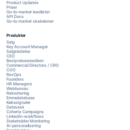
Product Updates
Priser
Go-to-market leadlister
API Docs
Go-to-market skabeloner
Produkter
Salg
Key Account Manager
Salgsledelse
CEO
Bestyrelsesmedlem
Commercial Directors / CRO
COO
RevOps
Founders
HR Managers
Webbureau
Rekruttering
Emnedatabase
Købssignaler
Datavask
Coherta Campaigns
LinkedIn-workflows
Stakeholder Monitoring
AI-personalisering