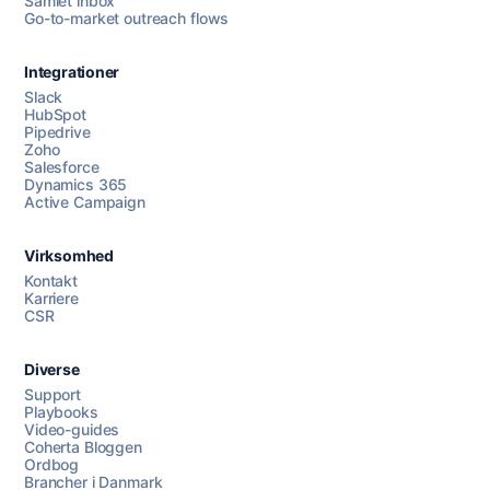
Samlet inbox
Go-to-market outreach flows
Integrationer
Slack
HubSpot
Pipedrive
Zoho
Salesforce
Dynamics 365
Chat med os
Active Campaign
Virksomhed
AI Campaign Assist
Kontakt
Karriere
CSR
Diverse
Support
Playbooks
Video-guides
Coherta Bloggen
Ordbog
Brancher i Danmark