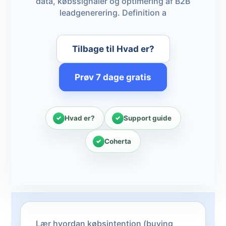
data, købssignaler og optimering af B2B
leadgenerering. Definition a
Tilbage til Hvad er?
Prøv 7 dage gratis
Hvad er?
Support guide
Coherta
Lær hvordan købsintention (buying