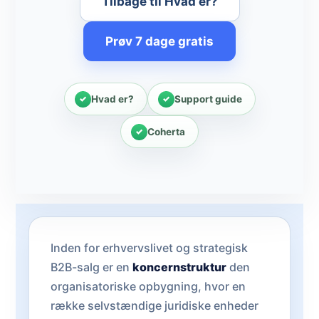
Tilbage til Hvad er?
Prøv 7 dage gratis
Hvad er?
Support guide
Coherta
Inden for erhvervslivet og strategisk
B2B-salg er en
koncernstruktur
den
organisatoriske opbygning, hvor en
række selvstændige juridiske enheder