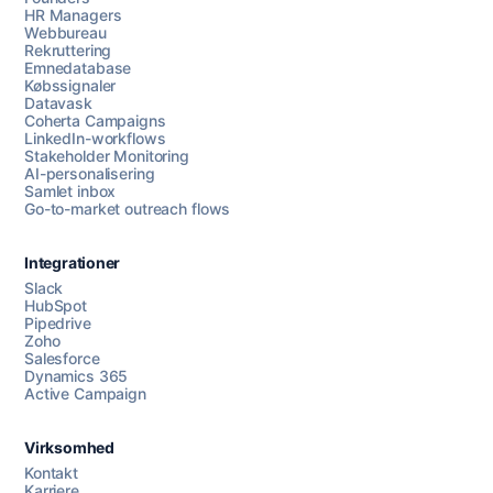
HR Managers
Webbureau
Rekruttering
Emnedatabase
Købssignaler
Datavask
Coherta Campaigns
LinkedIn-workflows
Stakeholder Monitoring
AI-personalisering
Samlet inbox
Go-to-market outreach flows
Integrationer
Slack
HubSpot
Pipedrive
Zoho
Salesforce
Dynamics 365
Chat med os
Active Campaign
Virksomhed
AI Campaign Assist
Chat with us
Kontakt
Karriere