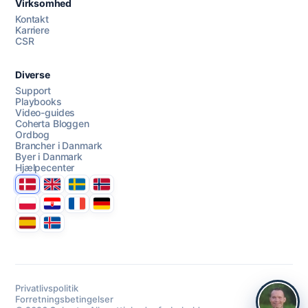
Virksomhed
AI Campaign Assist
Kontakt
Karriere
CSR
Diverse
Support
Playbooks
Video-guides
Coherta Bloggen
Ordbog
Brancher i Danmark
Byer i Danmark
Hjælpecenter
Danmark
United Kingdom
Sverige
Norge
Polska
Hrvatska
France
Deutschland
Espana
Ísland
Privatlivspolitik
Forretningsbetingelser