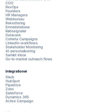
COO
RevOps
Founders
HR Managers
Webbureau
Rekruttering
Emnedatabase
Købssignaler
Datavask
Coherta Campaigns
LinkedIn-workflows
Stakeholder Monitoring
AI-personalisering
Samlet inbox
Go-to-market outreach flows
Integrationer
Slack
HubSpot
Pipedrive
Zoho
Salesforce
Dynamics 365
Chat med os
Active Campaign