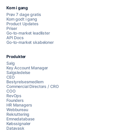
Kom i gang
Prøv 7 dage gratis
Kom godt i gang
Product Updates
Priser
Go-to-market leadlister
API Docs
Go-to-market skabeloner
Produkter
Salg
Key Account Manager
Salgsledelse
CEO
Bestyrelsesmedlem
Commercial Directors / CRO
COO
RevOps
Founders
HR Managers
Webbureau
Rekruttering
Emnedatabase
Købssignaler
Datavask