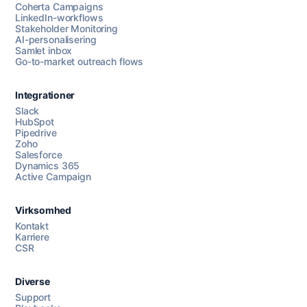
Coherta Campaigns
LinkedIn-workflows
Stakeholder Monitoring
AI-personalisering
Samlet inbox
Go-to-market outreach flows
Integrationer
Slack
HubSpot
Pipedrive
Zoho
Salesforce
Dynamics 365
Chat med os
Active Campaign
Virksomhed
AI Campaign Assist
Kontakt
Karriere
CSR
Diverse
Support