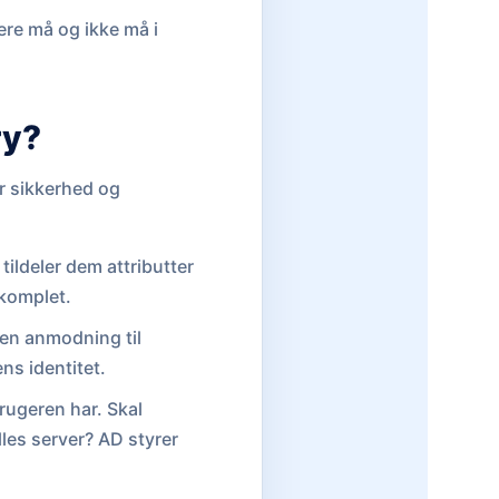
re må og ikke må i
ry?
er sikkerhed og
tildeler dem attributter
r komplet.
en anmodning til
ns identitet.
brugeren har. Skal
lles server? AD styrer