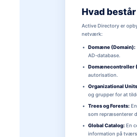
Hvad består 
Active Directory er opb
netværk:
Domæne (Domain):
AD-database.
Domænecontroller 
autorisation.
Organizational Unit
og grupper for at tild
Trees og Forests:
En 
som repræsenterer d
Global Catalog:
En ce
information på tvær