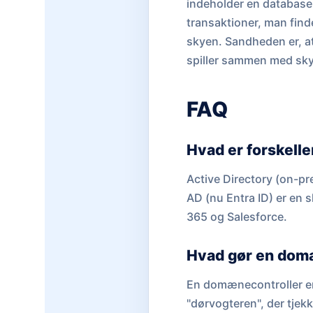
indeholder en database, 
transaktioner, man finde
skyen. Sandheden er, at
spiller sammen med skye
FAQ
Hvad er forskell
Active Directory (on-pr
AD (nu Entra ID) er en 
365 og Salesforce.
Hvad gør en dom
En domænecontroller er 
"dørvogteren", der tjek