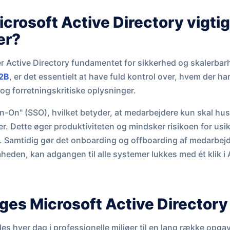
icrosoft Active Directory vigtig
er?
r Active Directory fundamentet for sikkerhed og skalerbar
2B
, er det essentielt at have fuld kontrol over, hvem der ha
g forretningskritiske oplysninger.
-On" (SSO), hvilket betyder, at medarbejdere kun skal huske 
. Dette øger produktiviteten og mindsker risikoen for us
r. Samtidig gør det onboarding og offboarding af medarbejd
heden, kan adgangen til alle systemer lukkes med ét klik i 
es Microsoft Active Directory 
es hver dag i professionelle miljøer til en lang række opgav