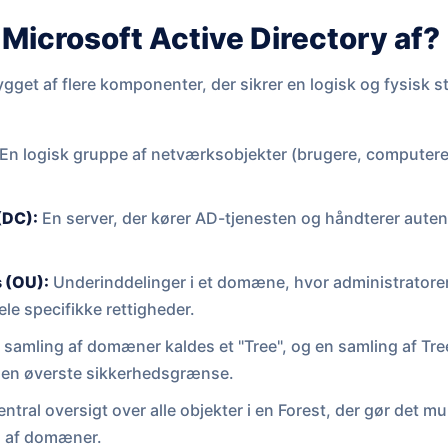
Microsoft Active Directory af?
ygget af flere komponenter, der sikrer en logisk og fysisk 
En logisk gruppe af netværksobjekter (brugere, computere)
(DC):
En server, der kører AD-tjenesten og håndterer autent
s (OU):
Underinddelinger i et domæne, hvor administratorer
ele specifikke rettigheder.
samling af domæner kaldes et "Tree", og en samling af Tree
en øverste sikkerhedsgrænse.
ntral oversigt over alle objekter i en Forest, der gør det mu
s af domæner.