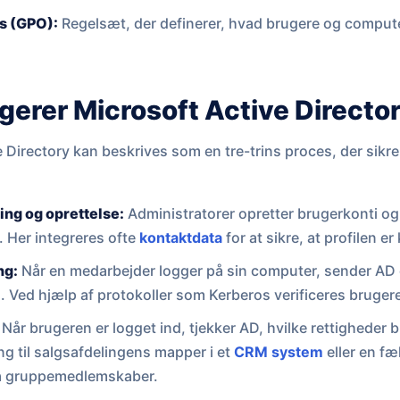
s (GPO):
Regelsæt, der definerer, hvad brugere og compute
gerer Microsoft Active Directo
e Directory kan beskrives som en tre-trins proces, der sikr
ring og oprettelse:
Administratorer opretter brugerkonti og 
). Her integreres ofte
kontaktdata
for at sikre, at profilen e
ng:
Når en medarbejder logger på sin computer, sender AD 
Ved hjælp af protokoller som Kerberos verificeres brugere
Når brugeren er logget ind, tjekker AD, hvilke rettigheder 
 til salgsafdelingens mapper i et
CRM system
eller en fæ
å gruppemedlemskaber.