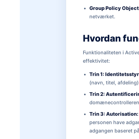
Group Policy Object
netværket.
Hvordan fun
Funktionaliteten i Activ
effektivitet:
Trin 1: Identitetssty
(navn, titel, afdeling
Trin 2: Autentificeri
domænecontrolleren. 
Trin 3: Autorisation:
personen have adgang
adgangen baseret p