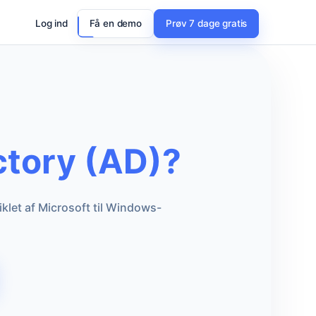
Log ind
Få en demo
Prøv 7 dage gratis
ctory (AD)?
iklet af Microsoft til Windows-