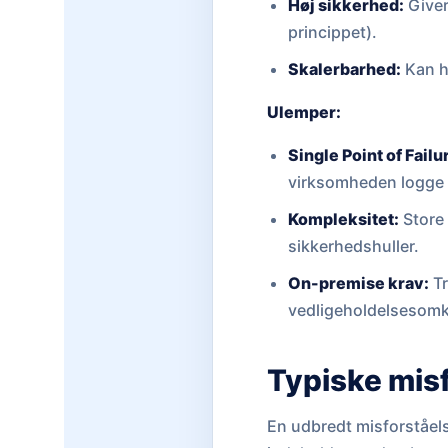
Høj sikkerhed:
Giver
princippet).
Skalerbarhed:
Kan hå
Ulemper:
Single Point of Failu
virksomheden logge 
Kompleksitet:
Store 
sikkerhedshuller.
On-premise krav:
Tr
vedligeholdelsesomk
Typiske mis
En udbredt misforståels