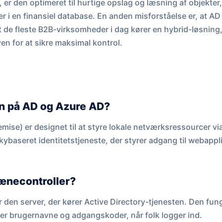
er den optimeret til hurtige opslag og læsning af objekter,
r i en finansiel database. En anden misforståelse er, at AD
 de fleste B2B-virksomheder i dag kører en hybrid-løsning,
n for at sikre maksimal kontrol.
en på AD og Azure AD?
emise) er designet til at styre lokale netværksressourcer
skybaseret identitetstjeneste, der styrer adgang til webappl
ænecontroller?
den server, der kører Active Directory-tjenesten. Den fun
ker brugernavne og adgangskoder, når folk logger ind.