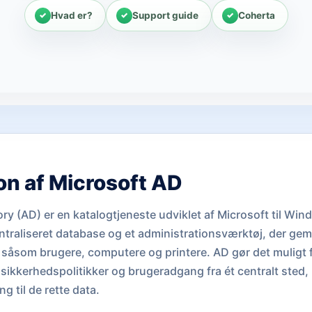
Hvad er?
Support guide
Coherta
ion af Microsoft AD
tory (AD) er en katalogtjeneste udviklet af Microsoft til
ntraliseret database og et administrationsværktøj, der ge
såsom brugere, computere og printere. AD gør det muligt f
, sikkerhedspolitikker og brugeradgang fra ét centralt sted, h
g til de rette data.