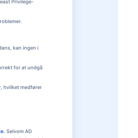
east Privilege-
problemer.
ans, kan ingen i
orrekt for at undgå
, hvilket medfører
se
. Selvom AD