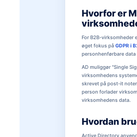
Hvorfor er M
virksomhed
For B2B-virksomheder e
øget fokus på
GDPR i B
personhenførbare data o
AD muliggør "Single Sign
virksomhedens systemer
skrevet på post-it note
person forlader virksom
virksomhedens data.
Hvordan brug
Active Directory anvend