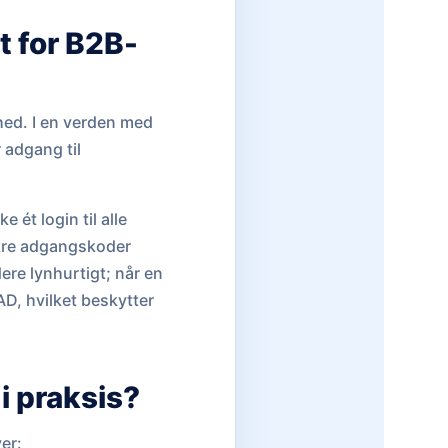
t for B2B-
hed. I en verden med
r adgang til
ét login til alle
ikre adgangskoder
ere lynhurtigt; når en
AD, hvilket beskytter
i praksis?
er: