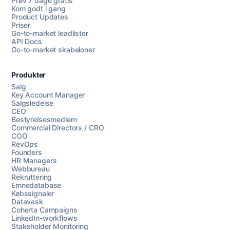
Prøv 7 dage gratis
Kom godt i gang
Product Updates
Priser
Go-to-market leadlister
API Docs
Go-to-market skabeloner
Produkter
Salg
Key Account Manager
Salgsledelse
CEO
Bestyrelsesmedlem
Commercial Directors / CRO
COO
RevOps
Founders
HR Managers
Webbureau
Rekruttering
Emnedatabase
Købssignaler
Datavask
Coherta Campaigns
LinkedIn-workflows
Stakeholder Monitoring