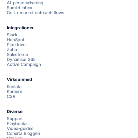
AI-personalisering
Samlet inbox
Go-to-market outreach flows
Integrationer
Slack
HubSpot
Pipedrive
Zoho
Salesforce
Dynamics 365
Chat med os
Active Campaign
Virksomhed
AI Campaign Assist
Kontakt
Karriere
CSR
Diverse
Support
Playbooks
Video-guides
Coherta Bloggen