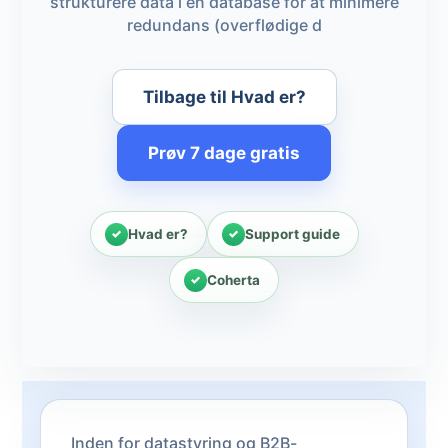
strukturere data i en database for at minimere
redundans (overflødige d
Tilbage til Hvad er?
Prøv 7 dage gratis
Hvad er?
Support guide
Coherta
Inden for datastyring og B2B-