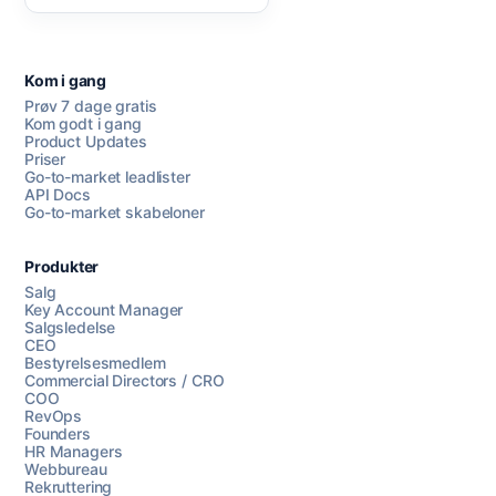
Kom i gang
Prøv 7 dage gratis
Kom godt i gang
Product Updates
Priser
Go-to-market leadlister
API Docs
Go-to-market skabeloner
Produkter
Salg
Key Account Manager
Salgsledelse
CEO
Bestyrelsesmedlem
Commercial Directors / CRO
COO
RevOps
Founders
HR Managers
Webbureau
Rekruttering