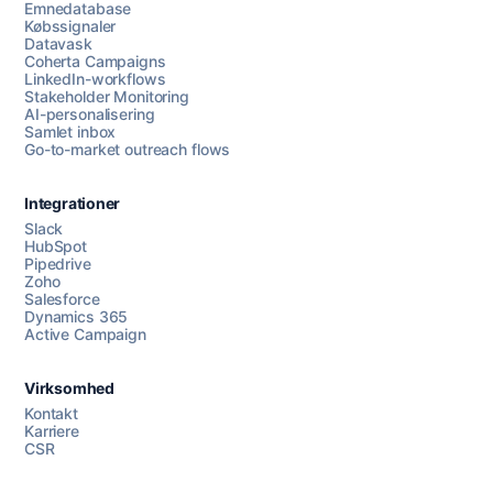
Emnedatabase
Købssignaler
Datavask
Coherta Campaigns
LinkedIn-workflows
Stakeholder Monitoring
AI-personalisering
Samlet inbox
Go-to-market outreach flows
Integrationer
Slack
HubSpot
Pipedrive
Zoho
Salesforce
Dynamics 365
Chat med os
Active Campaign
Virksomhed
AI Campaign Assist
Chat with us
Kontakt
Karriere
CSR