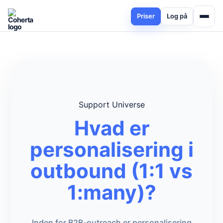
Priser
Log på
Support Universe
Hvad er
personalisering i
outbound (1:1 vs
1:many)?
Inden for B2B-outreach er personalisering