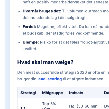
haft en positiv medarbejdervækst det seneste 
Hvornår bruges det:
Til volumen-outreach mo
det indledende lag i din salgstragt.
Fordel:
Meget høj effektivitet. Du kan nå hund
et budskab, der stadig føles vedkommende.
Ulempe:
Risiko for at det føles "robot-agtigt", 
kvalitet.
Hvad skal man vælge?
Den mest succesfulde strategi i 2026 er ofte en 
bruger din
lead-scoring
til at afgøre indsatsen:
Strategi
Målgruppe
Indsats
Da
Top 5%
Høj (30-60 min
Dy
1:1
(Key