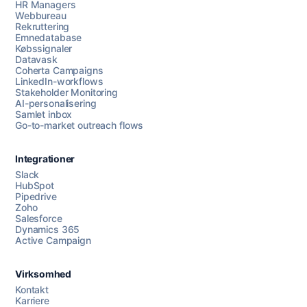
HR Managers
Webbureau
Rekruttering
Emnedatabase
Købssignaler
Datavask
Coherta Campaigns
LinkedIn-workflows
Stakeholder Monitoring
AI-personalisering
Samlet inbox
Go-to-market outreach flows
Integrationer
Slack
HubSpot
Pipedrive
Zoho
Salesforce
Dynamics 365
Active Campaign
Virksomhed
Kontakt
Karriere