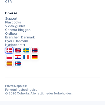
CSR
Diverse
Support
Playbooks
Video-guides
Coherta Bloggen
Ordbog
Brancher i Danmark
Byer i Danmark
Hjælpecenter
Danmark
United Kingdom
Sverige
Norge
Polska
Hrvatska
France
Deutschland
Espana
Ísland
Privatlivspolitik
Forretningsbetingelser
© 2026 Coherta. Alle rettigheder forbeholdes.