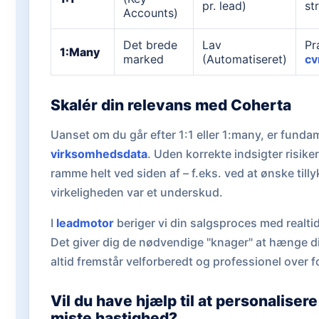
pr. lead)
st
Accounts)
Det brede
Lav
Pr
1:Many
marked
(Automatiseret)
cv
Skalér din relevans med Coherta
Uanset om du går efter 1:1 eller 1:many, er funda
virksomhedsdata
. Uden korrekte indsigter risike
ramme helt ved siden af – f.eks. ved at ønske till
virkeligheden var et underskud.
I
leadmotor
beriger vi din salgsproces med realti
Det giver dig de nødvendige "knager" at hænge di
altid fremstår velforberedt og professionel over f
Vil du have hjælp til at personaliser
miste hastighed?