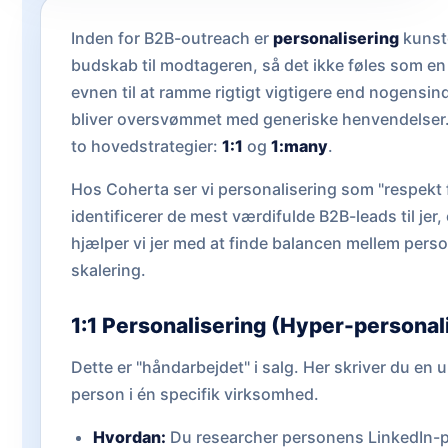
Inden for B2B-outreach er
personalisering
kunst
budskab til modtageren, så det ikke føles som e
evnen til at ramme rigtigt vigtigere end nogensin
bliver oversvømmet med generiske henvendelser.
to hovedstrategier:
1:1
og
1:many
.
Hos Coherta ser vi personalisering som "respekt 
identificerer de mest værdifulde B2B-leads til jer,
hjælper vi jer med at finde balancen mellem perso
skalering.
1:1 Personalisering (Hyper-personal
Dette er "håndarbejdet" i salg. Her skriver du en u
person i én specifik virksomhed.
Hvordan:
Du researcher personens LinkedIn-pr