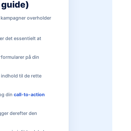
 guide)
ne kampagner overholder
r det essentielt at
rformularer på din
ndhold til de rette
 og din
call-to-action
ægger derefter den