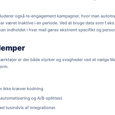
kluderer også re-engagement kampagner, hvor man automati
har været inaktive i en periode. Ved at bruge data som f.eks
an indholdet i hver mail gøres ekstremt specifikt og person
ulemper
ærktøjer er der både styrker og svagheder ved at vælge M
form.
er ikke kræver kodning.
automatisering og A/B-splittest.
 tusindvis af integrationer.