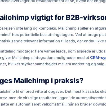
delse overvåger du resultaterne for at se, hvem der engage
ailchimp vigtigt for B2B-virk
bsrejsen ofte lang og kompleks. Mailchimp spiller en afgøre
mind" hos potentielle beslutningstagere. Ved at bruge plat
atisk sende relevant information til leads, der endnu ikke er
gsafdeling modtager flere varme leads, som allerede er udda
 giver Mailchimps integrationsmuligheder med et
CRM-sy
ner, hvilket styrker samarbejdet mellem marketing og salg.
ges Mailchimp i praksis?
lchimp til en bred vifte af opgaver. Det mest klassiske ek
rev, men de virkelige resultater ligger i de automatiserede
tte en automatiseret velkomstmail, når en bruger downloa