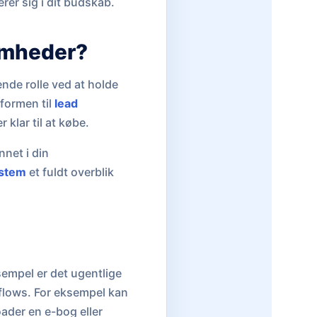
rer sig i dit budskab.
somheder?
nde rolle ved at holde
formen til
lead
 klar til at købe.
nnet i din
stem
et fuldt overblik
sempel er det ugentlige
 flows. For eksempel kan
der en e-bog eller