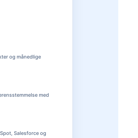
akter og månedlige
 overensstemmelse med
bSpot, Salesforce og