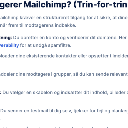
erer Mailchimp? (Trin-for-trin
lchimp kræver en struktureret tilgang for at sikre, at di
når frem til modtagerens indbakke.
tning:
Du opretter en konto og verificerer dit domæne. Her e
verability
for at undgå spamfiltre.
oader dine eksisterende kontakter eller opsætter tilmelde
ddeler dine modtagere i grupper, så du kan sende relevant i
:
Du vælger en skabelon og indsætter dit indhold, billeder
Du sender en testmail til dig selv, tjekker for fejl og planl
.