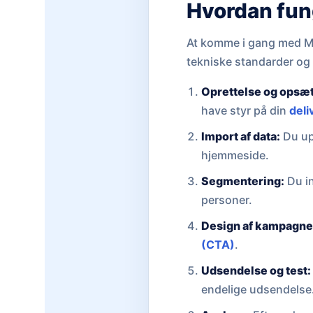
Hvordan fung
At komme i gang med Mai
tekniske standarder og 
Oprettelse og opsæ
have styr på din
deli
Import af data:
Du upl
hjemmeside.
Segmentering:
Du in
personer.
Design af kampagne
(CTA)
.
Udsendelse og test:
endelige udsendelse