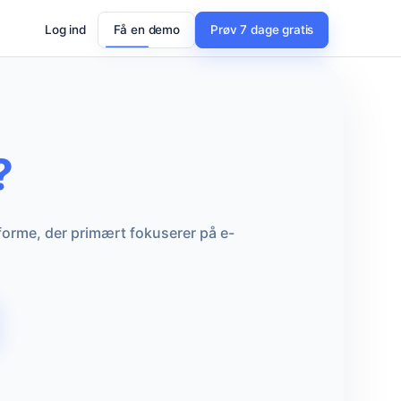
Log ind
Få en demo
Prøv 7 dage gratis
?
forme, der primært fokuserer på e-