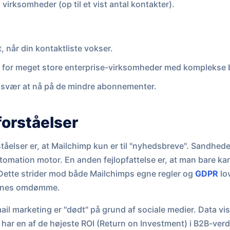
 virksomheder (op til et vist antal kontakter).
, når din kontaktliste vokser.
 for meget store enterprise-virksomheder med komplekse 
svær at nå på de mindre abonnementer.
forståelser
tåelser er, at Mailchimp kun er til "nyhedsbreve". Sandheden
omation motor. En anden fejlopfattelse er, at man bare kan
Dette strider mod både Mailchimps egne regler og
GDPR
lov
mænes omdømme.
ail marketing er "dødt" på grund af sociale medier. Data vi
 har en af de højeste ROI (Return on Investment) i B2B-verd