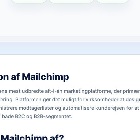
ion af Mailchimp
ens mest udbredte alt-i-én marketingplatforme, der primær
ring. Platformen gør det muligt for virksomheder at desig
istrere modtagerlister og automatisere kunderejsen for at
g i både B2C og B2B-segmentet.
 Mailchimp af?