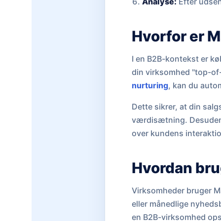
Analyse:
Efter udsen
Hvorfor er M
I en B2B-kontekst er kø
din virksomhed "top-of-
nurturing
, kan du autom
Dette sikrer, at din sal
værdisætning. Desuden
over kundens interaktio
Hvordan bru
Virksomheder bruger Mai
eller månedlige nyhedsb
en B2B-virksomhed opsæ