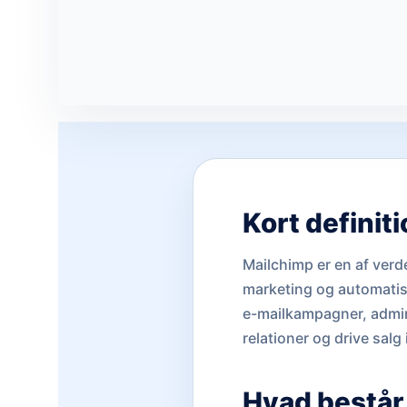
Kort definit
Mailchimp er en af verd
marketing og automatise
e-mailkampagner, admin
relationer og drive sal
Hvad består