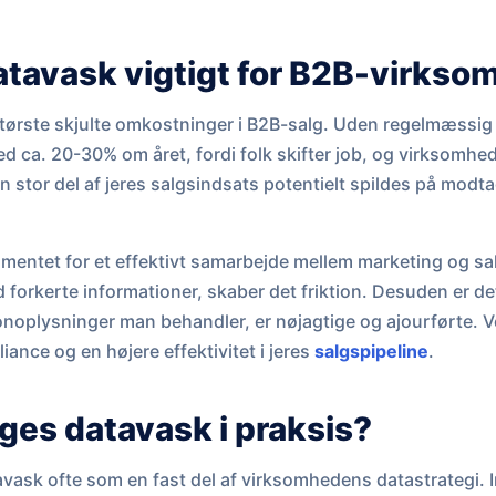
atavask vigtigt for B2B-virks
 største skjulte omkostninger i B2B-salg. Uden regelmæssig
 ca. 20-30% om året, fordi folk skifter job, og virksomhede
en stor del af jeres salgsindsats potentielt spildes på modt
mentet for et effektivt samarbejde mellem marketing og sa
forkerte informationer, skaber det friktion. Desuden er det e
onoplysninger man behandler, er nøjagtige og ajourførte. V
liance og en højere effektivitet i jeres
salgspipeline
.
ges datavask i praksis?
tavask ofte som en fast del af virksomhedens datastrategi