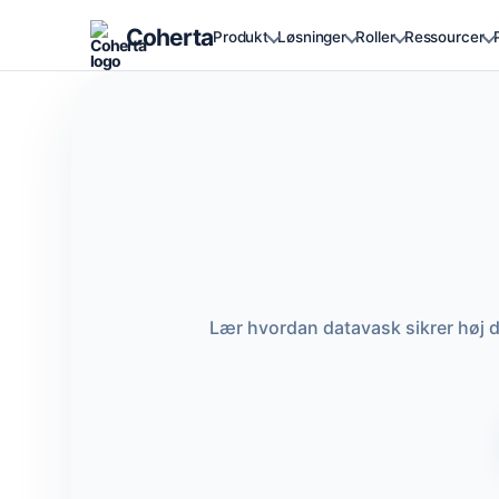
Coherta
Produkt
Løsninger
Roller
Ressourcer
Lær hvordan datavask sikrer høj da