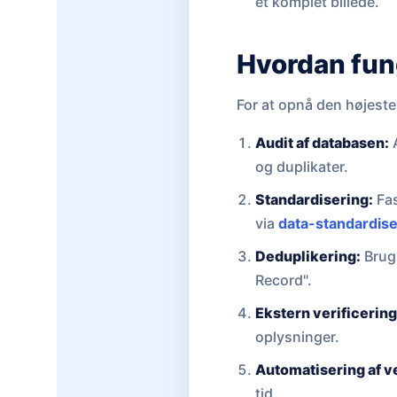
et komplet billede.
Hvordan fung
For at opnå den højest
Audit af databasen:
A
og duplikater.
Standardisering:
Fas
via
data-standardise
Deduplikering:
Brug 
Record".
Ekstern verificering
oplysninger.
Automatisering af v
tid.