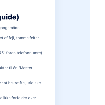
guide)
mgangsmåde:
 af fejl, tomme felter
+45" foran telefonnumre)
kter til én "Master
or at bekræfte juridiske
 ikke forfalder over