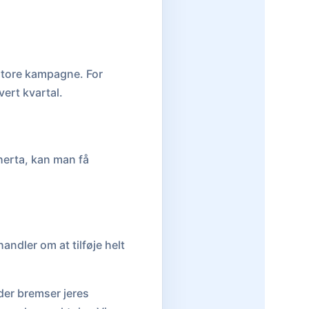
 store kampagne. For
ert kvartal.
herta, kan man få
andler om at tilføje helt
der bremser jeres