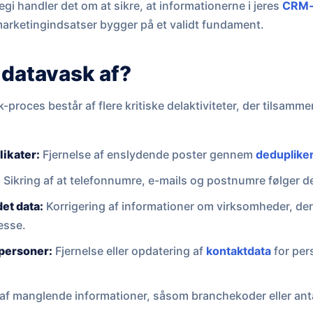
egi handler det om at sikre, at informationerne i jeres
CRM-
marketingindsatser bygger på et validt fundament.
 datavask af?
roces består af flere kritiske delaktiviteter, der tilsammen
likater:
Fjernelse af enslydende poster gennem
deduplike
:
Sikring af at telefonnumre, e-mails og postnumre følger d
et data:
Korrigering af informationer om virksomheder, der
resse.
personer:
Fjernelse eller opdatering af
kontaktdata
for pers
 af manglende informationer, såsom branchekoder eller anta