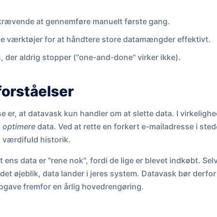
rævende at gennemføre manuelt første gang.
e værktøjer for at håndtere store datamængder effektivt.
, der aldrig stopper ("one-and-done" virker ikke).
forståelser
 er, at datavask kun handler om at slette data. I virkelighe
g
optimere
data. Ved at rette en forkert e-mailadresse i stede
værdifuld historik.
 at ens data er "rene nok", fordi de lige er blevet indkøbt. S
t i det øjeblik, data lander i jeres system. Datavask bør derf
pgave fremfor en årlig hovedrengøring.