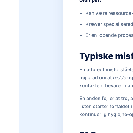
Ulemper:
Kan være ressourcek
Kræver specialisered
Er en løbende proces
Typiske mis
En udbredt misforståelse
høj grad om at
redde
o
kontakten, bevarer man 
En anden fejl er at tro,
lister, starter forfalde
kontinuerlig hygiejne-o