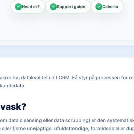
Hvad er?
Support guide
Coherta
krer høj datakvalitet i dit CRM. Få styr på processen for re
 kundedata.
avask?
om data cleansing eller data scrubbing) er den systematis
e eller fjerne unøjagtige, ufuldstændige, forældede eller d