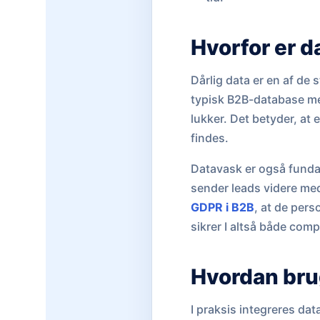
Hvorfor er d
Dårlig data er en af de
typisk B2B-database med
lukker. Det betyder, at 
findes.
Datavask er også funda
sender leads videre med 
GDPR i B2B
, at de pers
sikrer I altså både comp
Hvordan bru
I praksis integreres da