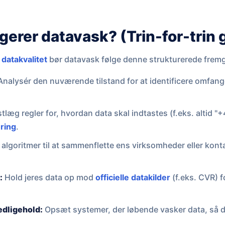
erer datavask? (Trin-for-trin 
e
datakvalitet
bør datavask følge denne strukturerede fre
nalysér den nuværende tilstand for at identificere omfanget
tlæg regler for, hvordan data skal indtastes (f.eks. altid "
ring
.
algoritmer til at sammenflette ens virksomheder eller konta
:
Hold jeres data op mod
officielle datakilder
(f.eks. CVR) f
edligehold:
Opsæt systemer, der løbende vasker data, så de