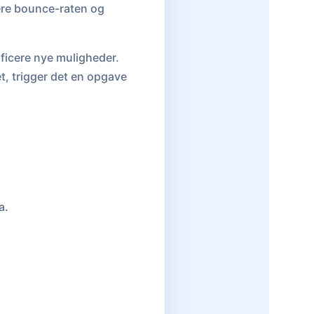
ere bounce-raten og
ificere nye muligheder.
t, trigger det en opgave
a.