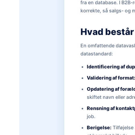
fra en database. I B2B-r
korrekte, så salgs- og 
Hvad består
En omfattende datavask-p
datastandard:
Identificering af dup
Validering af format
Opdatering af foræld
skiftet navn eller ad
Rensning af kontakt
job.
Berigelse:
Tilføjelse