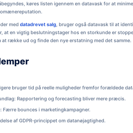
begyndes, køres listen igennem en datavask for at minim
domænereputation.
ejder med
datadrevet salg
, bruger også datavask til at ident
r, at en vigtig beslutningstager hos en storkunde er stoppe
om at række ud og finde den nye erstatning med det samme.
ulemper
lgere bruger tid på reelle muligheder fremfor forældede dat
ndlag: Rapportering og forecasting bliver mere præcis.
e: Færre bounces i marketingkampagner.
delse af GDPR-princippet om datanøjagtighed.