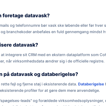
n foretage datavask?
-mails og telefonnumre bør vask ske løbende eller før hver
og branchekoder anbefales en fuld gennemgang mindst hv
isere datavask?
d at integrere sit CRM med en ekstern dataplatform som Co
r, når virksomhedsdata ændrer sig i de officielle registre.
n på datavask og databerigelse?
ette fejl og fjerne støj i eksisterende data.
Databerigelse
h
 eksisterende profiler for at gøre dem mere anvendelige.
 "spøgelses-leads" og forældede virksomhedsoplysninger, 