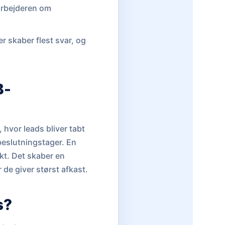
arbejderen om
r skaber flest svar, og
B-
 hvor leads bliver tabt
 beslutningstager. En
kt. Det skaber en
de giver størst afkast.
s?