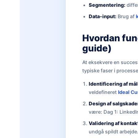
Segmentering:
diffe
Data-input:
Brug af
Hvordan fung
guide)
At eksekvere en succesf
typiske faser i process
Identificering af må
veldefineret
Ideal Cu
Design af salgskad
være: Dag 1: LinkedI
Validering af kontak
undgå spildt arbejde