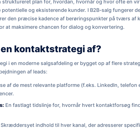
n struktureret plan for, hvordan, hvornår og hvor ofte en 
potentielle og eksisterende kunder. I B2B-salg fungerer d
rer den præcise kadence af berøringspunkter på tværs af k
for at maksimere chancen for dialog og konvertering.
en kontaktstrategi af?
tegi i en moderne salgsafdeling er bygget op af flere strat
rbejdningen af leads:
 af de mest relevante platforme (f.eks. LinkedIn, telefon e
encer.
s:
En fastlagt tidslinje for, hvornår hvert kontaktforsøg find
Skræddersyet indhold til hver kanal, der adresserer speci