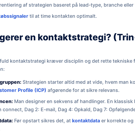
rentiering af strategien baseret på lead-type, branche elle
købssignaler
til at time kontakten optimalt.
erer en kontaktstrategi? (Trin-
uld kontaktstrategi kræver disciplin og det rette tekniske
en:
lgruppen:
Strategien starter altid med at vide, hvem man ko
stomer Profile (ICP)
afgørende for at sikre relevans.
encen:
Man designer en sekvens af handlinger. En klassis
n connect, Dag 2: E-mail, Dag 4: Opkald, Dag 7: Opfølgende
tdata:
Før opstart sikres det, at
kontaktdata
er korrekte og
.