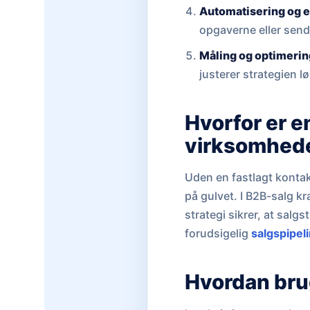
Automatisering og 
opgaverne eller sende
Måling og optimerin
justerer strategien l
Hvorfor er e
virksomhed
Uden en fastlagt kontakt
på gulvet. I B2B-salg k
strategi sikrer, at sal
forudsigelig
salgspipel
Hvordan brug