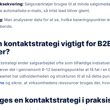
eksekvering:
Salgsværktøjer bruges til at minde salgsmed
 automatiske e-mails, så intet lead bliver glemt.
g:
Man analyserer data for at se, hvilke berøringspunkter de
øbende.
n kontaktstrategi vigtigt for B2
er?
strategi ender salgsarbejdet ofte som tilfældige indsatser,
ræver det i gennemsnit 8-12 berøringspunkter at få fat i en
gsteamet har udholdenheden og strukturen til at nå dette pun
ine
og sikrer, at virksomhedens ressourcer bruges der, hvor 
es en kontaktstrategi i praksi