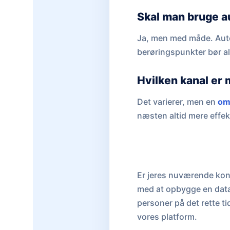
Skal man bruge au
Ja, men med måde. Autom
berøringspunkter bør al
Hvilken kanal er 
Det varierer, men en
om
næsten altid mere effekt
Er jeres nuværende kont
med at opbygge en datad
personer på det rette t
vores platform.