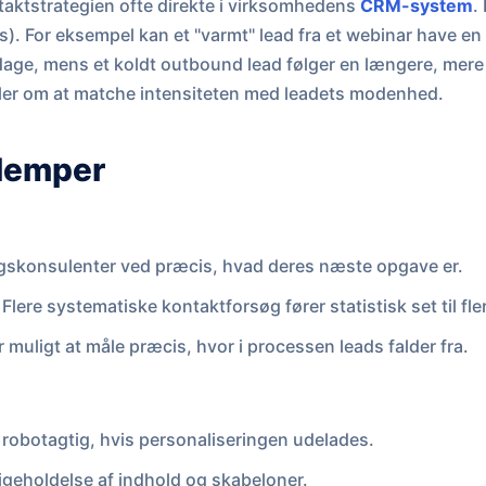
ntaktstrategien ofte direkte i virksomhedens
CRM-system
.
ks). For eksempel kan et "varmt" lead fra et webinar have en
 dage, mens et koldt outbound lead følger en længere, mer
ler om at matche intensiteten med leadets modenhed.
ulemper
algskonsulenter ved præcis, hvad deres næste opgave er.
Flere systematiske kontaktforsøg fører statistisk set til fl
r muligt at måle præcis, hvor i processen leads falder fra.
or robotagtig, hvis personaliseringen udelades.
geholdelse af indhold og skabeloner.