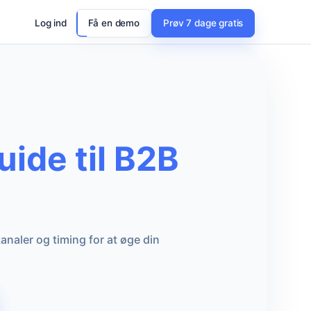
Log ind
Få en demo
Prøv 7 dage gratis
ide til B2B
naler og timing for at øge din