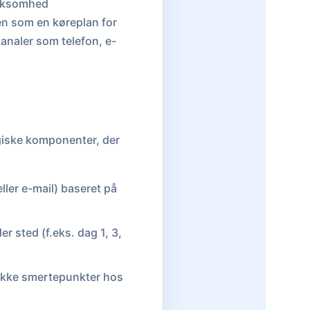
virksomhed
en som en køreplan for
analer som telefon, e-
egiske komponenter, der
ller e-mail) baseret på
er sted (f.eks. dag 1, 3,
fikke smertepunkter hos