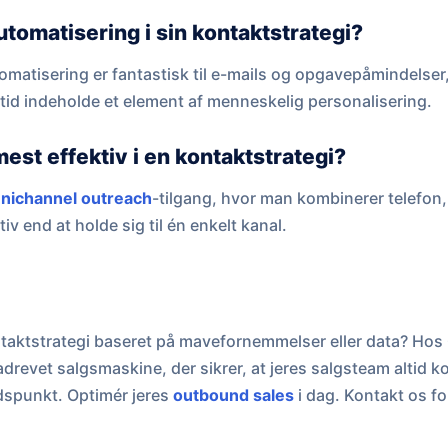
tomatisering i sin kontaktstrategi?
atisering er fantastisk til e-mails og opgavepåmindelser,
tid indeholde et element af menneskelig personalisering.
mest effektiv i en kontaktstrategi?
nichannel outreach
-tilgang, hvor man kombinerer telefon, 
iv end at holde sig til én enkelt kanal.
aktstrategi baseret på mavefornemmelser eller data? Hos C
revet salgsmaskine, der sikrer, at jeres salgsteam altid ko
idspunkt. Optimér jeres
outbound sales
i dag. Kontakt os f