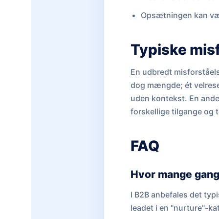
Opsætningen kan vær
Typiske mis
En udbredt misforståels
dog mængde; ét velrese
uden kontekst. En anden f
forskellige tilgange og 
FAQ
Hvor mange gange
I B2B anbefales det typ
leadet i en "nurture"-kat