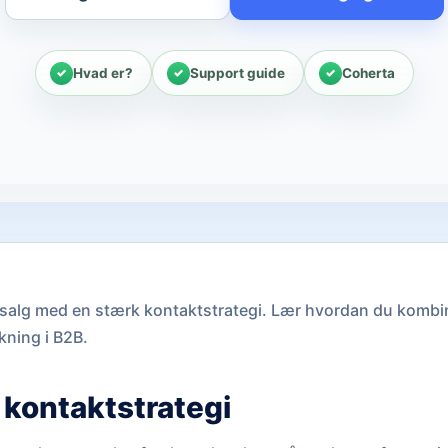
Hvad er?
Support guide
Coherta
salg med en stærk kontaktstrategi. Lær hvordan du kombin
kning i B2B.
f kontaktstrategi