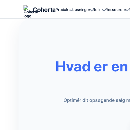
Coherta
Produkt
Løsninger
Roller
Ressourcer
Hvad er en
Optimér dit opsøgende salg me