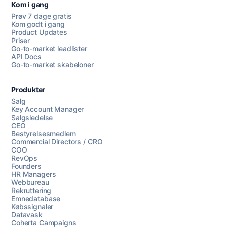
Kom i gang
Prøv 7 dage gratis
Kom godt i gang
Product Updates
Priser
Go-to-market leadlister
API Docs
Go-to-market skabeloner
Produkter
Salg
Key Account Manager
Salgsledelse
CEO
Bestyrelsesmedlem
Commercial Directors / CRO
COO
RevOps
Founders
HR Managers
Webbureau
Rekruttering
Emnedatabase
Købssignaler
Datavask
Coherta Campaigns