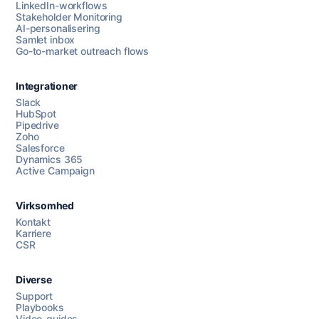
LinkedIn-workflows
Stakeholder Monitoring
AI-personalisering
Samlet inbox
Go-to-market outreach flows
Integrationer
Slack
HubSpot
Pipedrive
Zoho
Salesforce
Dynamics 365
Chat med os
Active Campaign
Virksomhed
AI Campaign Assist
Chat with us
Kontakt
Karriere
CSR
Diverse
Support
Playbooks
Video-guides