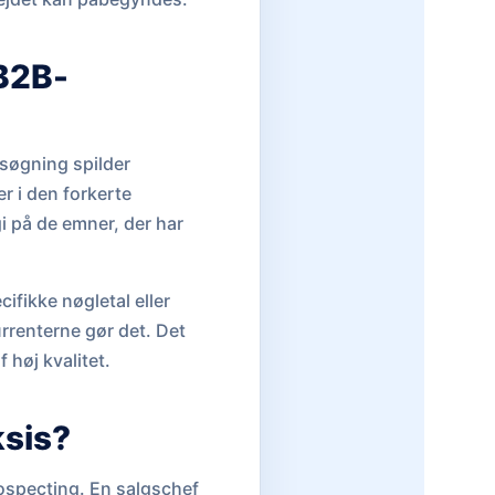
 B2B-
søgning spilder
r i den forkerte
i på de emner, der har
ifikke nøgletal eller
rrenterne gør det. Det
 høj kvalitet.
ksis?
ospecting. En salgschef