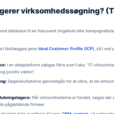
gerer virksomhedssøgning? (Tr
red database til en fokuseret ringeliste eller kampagnelist
st fastlægges jeres
Ideal Customer Profile (ICP)
, så I ved
re:
I en dataplatform vælges filtre som f.eks. "IT-virksom
og positiv vækst".
ing:
Søgeresultaterne gennemgås for at sikre, at de virkso
slutningstagere:
Når virksomhederne er fundet, søges der e
 de pågældende firmaer.
dvalgte data overføres til jeres
CRM-system
, så salgsar