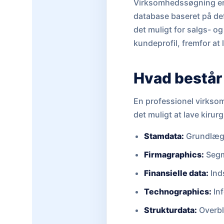
Virksomhedssøgning er p
database baseret på defi
det muligt for salgs- o
kundeprofil, fremfor at 
Hvad består
En professionel virksom
det muligt at lave kiru
Stamdata:
Grundlæg
Firmagraphics:
Segm
Finansielle data:
Ind
Technographics:
Inf
Strukturdata:
Overbl