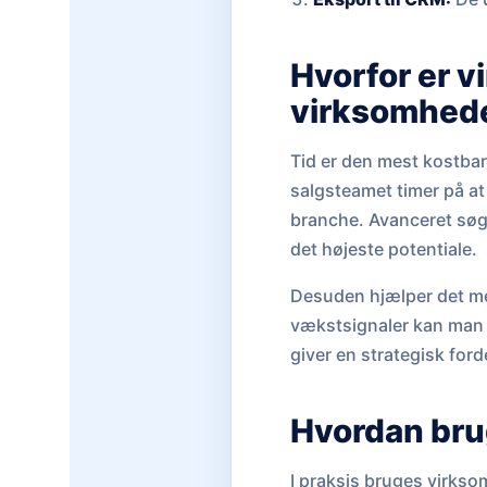
Hvorfor er v
virksomhed
Tid er den mest kostba
salgsteamet timer på at 
branche. Avanceret sø
det højeste potentiale.
Desuden hjælper det med
vækstsignaler kan man f
giver en strategisk forde
Hvordan bru
I praksis bruges virkso