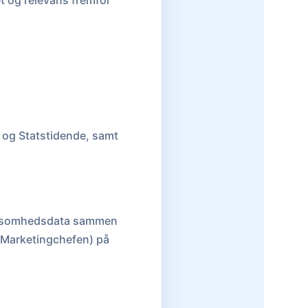
t og relevans fremfor
 og Statstidende, samt
virksomhedsdata sammen
. Marketingchefen) på