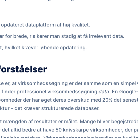
opdateret dataplatform af høj kvalitet.
r for brede, risikerer man stadig at få irrelevant data.
t, hvilket kræver løbende opdatering.
forståelser
se er, at virksomhedssøgning er det samme som en simpe
, finder professionel virksomhedssøgning
data
. En Google
rksomheder der har øget deres overskud med 20% det seneste
ktur – det kræver strukturerede databaser.
 at mængden af resultater er målet. Mange bliver begejstred
r det altid bedre at have 50 knivskarpe virksomheder, der p