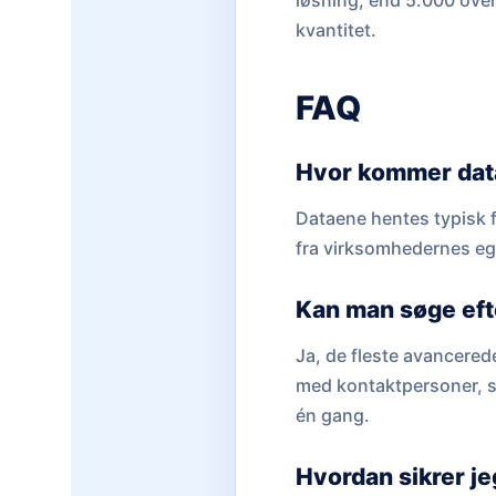
løsning, end 5.000 ove
kvantitet.
FAQ
Hvor kommer data
Dataene hentes typisk 
fra virksomhedernes egn
Kan man søge eft
Ja, de fleste avancere
med kontaktpersoner, så
én gang.
Hvordan sikrer j