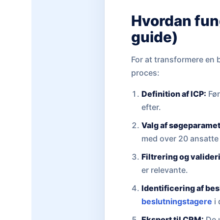
Hvordan fun
guide)
For at transformere en b
proces:
Definition af ICP:
Før
efter.
Valg af søgeparamet
med over 20 ansatte 
Filtrering og valider
er relevante.
Identificering af be
beslutningstagere
i
Eksport til CRM:
De u