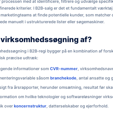
rocessen med at identificere, filtrere og udvælge specifi
nerede kriterier. I B2B-salg er det et fundamentalt værktøj 
g marketingteams at finde potentielle kunder, som matcher d
lede manuelt i ustrukturerede lister eller søgemaskiner.
 virksomhedssøgning af?
hedssøgning i B2B-regi bygger på en kombination af forsk
rgisk præcise udtræk:
gende informationer som
CVR-nummer
, virksomhedsnav
enteringsvariable såsom
branchekode
, antal ansatte og 
sigt fra årsrapporter, herunder omsætning, resultat før ska
ormation om hvilke teknologier og softwareløsninger vir
ik over
koncernstruktur
, datterselskaber og ejerforhold.