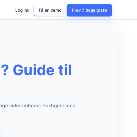
Log ind
Få en demo
Prøv 7 dage gratis
 Guide til
tige virksomheder hurtigere med