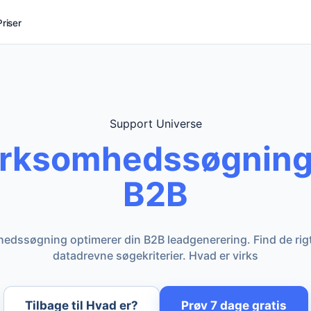
Priser
Support Universe
irksomhedssøgning?
B2B
edssøgning optimerer din B2B leadgenerering. Find de rig
datadrevne søgekriterier. Hvad er virks
Tilbage til Hvad er?
Prøv 7 dage gratis