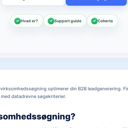
Hvad er?
Support guide
Coherta
virksomhedssøgning optimerer din B2B leadgenerering. Fin
 med datadrevne søgekriterier.
rksomhedssøgning?