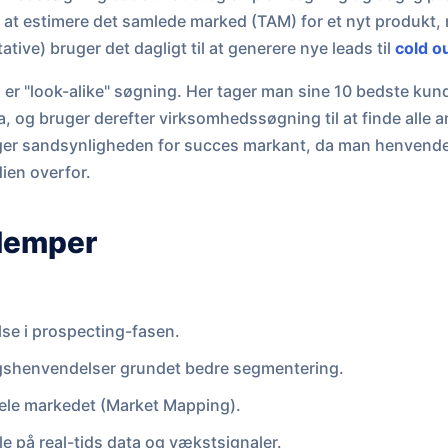
 at estimere det samlede marked (TAM) for et nyt produkt,
ive) bruger det dagligt til at generere nye leads til
cold o
er "look-alike" søgning. Her tager man sine 10 bedste kund
 og bruger derefter virksomhedssøgning til at finde alle a
ger sandsynligheden for succes markant, da man henvender s
dien overfor.
ulemper
se i prospecting-fasen.
algshenvendelser grundet bedre segmentering.
hele markedet (Market Mapping).
le på real-tids data og vækstsignaler.