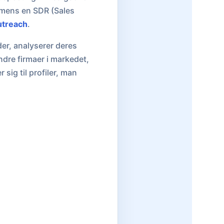
 mens en SDR (Sales
utreach
.
er, analyserer deres
ndre firmaer i markedet,
ig til profiler, man