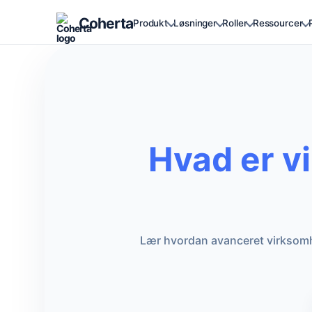
Coherta
Produkt
Løsninger
Roller
Ressourcer
Hvad er v
Lær hvordan avanceret virksomh