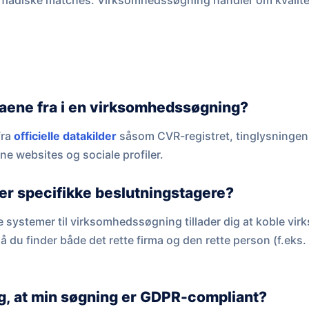
rfladiske matches. Virksomhedssøgning handler om kvalite
ene fra i en virksomhedssøgning?
fra
officielle datakilder
såsom CVR-registret, tinglysningen
e websites og sociale profiler.
er specifikke beslutningstagere?
de systemer til virksomhedssøgning tillader dig at koble 
 du finder både det rette firma og den rette person (f.eks
eg, at min søgning er GDPR-compliant?