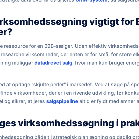
irksomhedssøgning vigtigt for
er?
re ressource for en B2B-sælger. Uden effektiv virksomheds
researche virksomheder, der enten er for små, for store elle
gning muliggør
datadrevet salg
, hvor man kun bruger energ
 at opdage "skjulte perler" i markedet. Ved at søge på spec
inde virksomheder, der er i en rivende udvikling, før konku
l og sikrer, at jeres
salgspipeline
altid er fyldt med emner af
ges virksomhedssøgning i pra
mhedssøgning både til strategisk planlægning og daglig pr