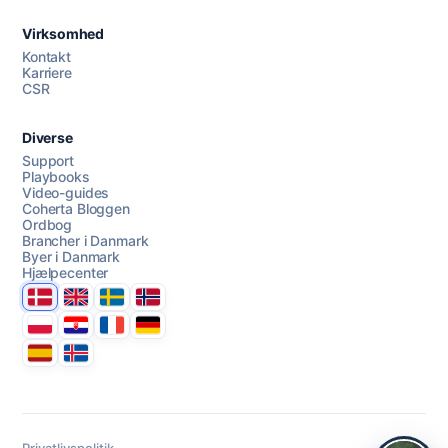
Virksomhed
AI Campaign Assist
Kontakt
Karriere
CSR
Diverse
Support
Playbooks
Video-guides
Coherta Bloggen
Ordbog
Brancher i Danmark
Byer i Danmark
Hjælpecenter
Danmark
United Kingdom
Sverige
Norge
Polska
Hrvatska
France
Deutschland
Espana
Ísland