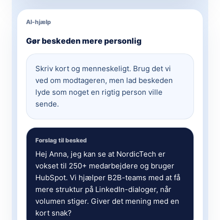
AI-hjælp
Gør beskeden mere personlig
Skriv kort og menneskeligt. Brug det vi
ved om modtageren, men lad beskeden
lyde som noget en rigtig person ville
sende.
Forslag til besked
Hej Anna, jeg kan se at NordicTech er
vokset til 250+ medarbejdere og bruger
HubSpot. Vi hjælper B2B-teams med at få
mere struktur på LinkedIn-dialoger, når
volumen stiger. Giver det mening med en
kort snak?