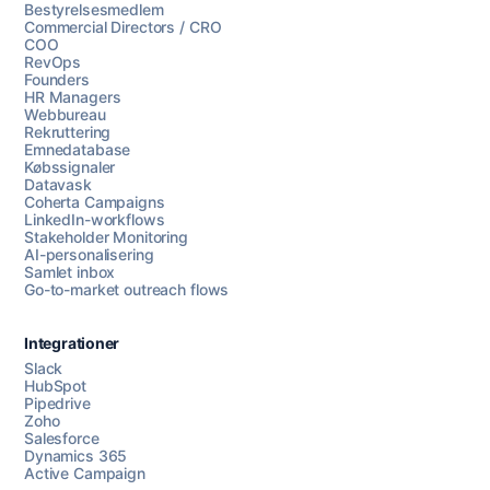
Bestyrelsesmedlem
Commercial Directors / CRO
COO
RevOps
Founders
HR Managers
Webbureau
Rekruttering
Emnedatabase
Købssignaler
Datavask
Coherta Campaigns
LinkedIn-workflows
Stakeholder Monitoring
AI-personalisering
Samlet inbox
Go-to-market outreach flows
Integrationer
Slack
HubSpot
Pipedrive
Zoho
Salesforce
Dynamics 365
Chat med os
Active Campaign