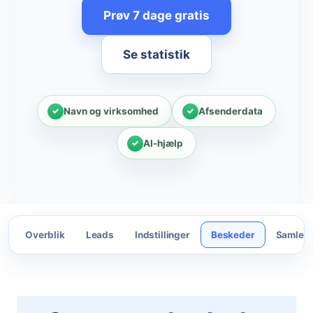
Prøv 7 dage gratis
Se statistik
Navn og virksomhed
Afsenderdata
AI-hjælp
Overblik
Leads
Indstillinger
Beskeder
Samlet 