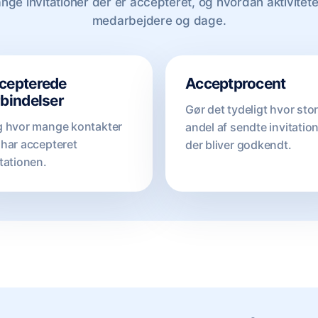
nge invitationer der er accepteret, og hvordan aktivitete
medarbejdere og dage.
cepterede
Acceptprocent
rbindelser
Gør det tydeligt hvor sto
g hvor mange kontakter
andel af sendte invitatio
 har accepteret
der bliver godkendt.
itationen.