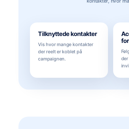
kontakter, hvor ma
Tilknyttede kontakter
Ac
fo
Vis hvor mange kontakter
Føl
der reelt er koblet på
der
campaignen.
inv