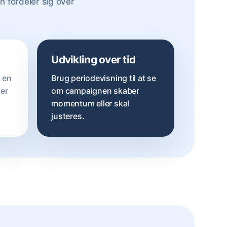
n fordeler sig over
Udvikling over tid
r en
Brug periodevisning til at se
ner
om campaignen skaber
momentum eller skal
justeres.