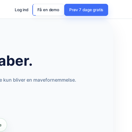
Log ind
Få en demo
Prøv 7 dage gratis
aber.
kke kun bliver en mavefornemmelse.
e