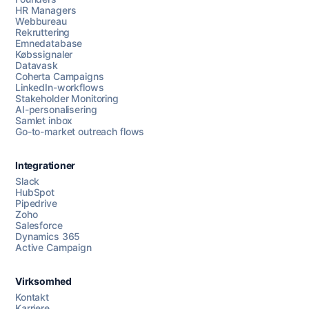
HR Managers
Webbureau
Rekruttering
Emnedatabase
Købssignaler
Datavask
Coherta Campaigns
LinkedIn-workflows
Stakeholder Monitoring
AI-personalisering
Samlet inbox
Go-to-market outreach flows
Integrationer
Slack
HubSpot
Pipedrive
Zoho
Salesforce
Dynamics 365
Chat med os
Active Campaign
Virksomhed
AI Campaign Assist
Kontakt
Karriere